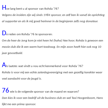
H
oe lang bent u al sponsor van Rohda ‘76?
Volgens de insiders zijn wij sinds 1984 sponsor, en zelf ben ik vanaf de oprichting
al supporter en als ik mij goed herinner in de beginjaren zelfs nog donateur.
D
e reden om Rohda ’76 te sponsoren:
Om de heer de Jong kom je niet heen hè (haha) Nee hoor, Rohda is gewoon een
mooie club die ik een warm hart toedraag. En mijn zoon heeft hier ook nog 10
jaar gevoetbald.
A
ls laatste: wat vindt u nou echt kenmerkend voor Rohda ‘76?
Rohda is voor mij een echte zaterdagvereniging met een gezellig karakter waar
veel aandacht voor de jeugd is.
76
wie is de volgende sponsor van de maand en waarom?
Dan kies ik voor een bedrijf uit de business club en wel Taxi Hoogenboom, Hans
lijkt me een prima sponsor.