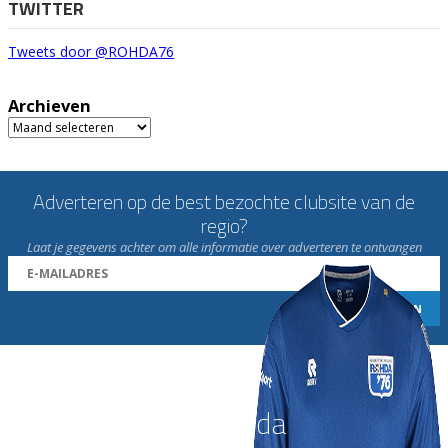
TWITTER
Tweets door @ROHDA76
Archieven
Archieven
Adverteren op de best bezochte clubsite van de
regio?
Laat je gegevens achter om alle informatie over adverteren te ontvangen
Word nu lid van Rohda