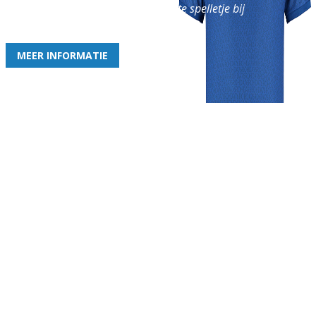
en geniet iedere week van het leukste spelletje bij
de leukste club!
MEER INFORMATIE
Gezellige zaterdagvereniging in Bodegraven. Het eerste elftal bij
de heren komt uit in de vierde klasse.
Club
Roosters
Overige