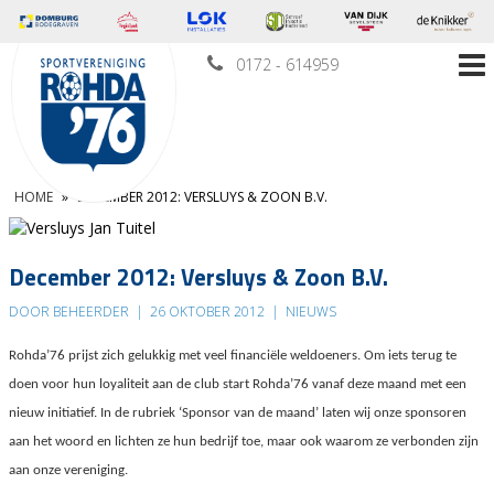
0172 - 614959
HOME
»
DECEMBER 2012: VERSLUYS & ZOON B.V.
December 2012: Versluys & Zoon B.V.
DOOR BEHEERDER
|
26 OKTOBER 2012
|
NIEUWS
Rohda’76 prijst zich gelukkig met veel financiële weldoeners. Om iets terug te
doen voor hun loyaliteit aan de club start Rohda’76 vanaf deze maand met een
nieuw initiatief. In de rubriek ‘Sponsor van de maand’ laten wij onze sponsoren
aan het woord en lichten ze hun bedrijf toe, maar ook waarom ze verbonden zijn
aan onze vereniging.