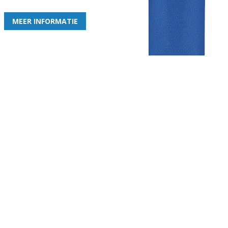
MEER INFORMATIE
Gezellige zaterdagvereniging in Bodegraven. Het eerste elftal bij
de heren komt uit in de vierde klasse.
Club
Roosters
Overige
Algemene
Speeldagenkalender
Alcoholrichtlijn
informatie
Bardienst
In de media