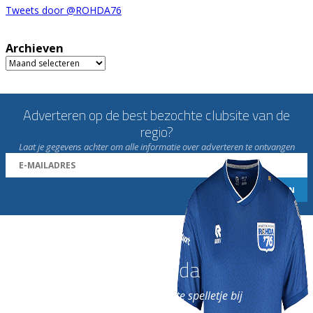
Tweets door @ROHDA76
Archieven
Archieven
Adverteren op de best bezochte clubsite van de
regio?
Laat je gegevens achter om alle informatie over adverteren te ontvangen
Word nu lid van Rohda
en geniet iedere week van het leukste spelletje bij
de leukste club!