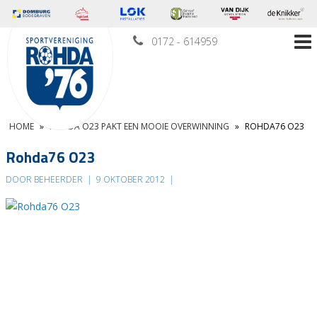
0172 - 614959
HOME
»
ROHDA O23 PAKT EEN MOOIE OVERWINNING
»
ROHDA76 O23
Rohda76 O23
DOOR BEHEERDER
|
9 OKTOBER 2012
|