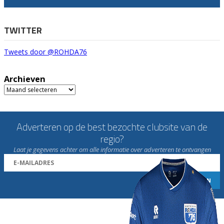
TWITTER
Tweets door @ROHDA76
Archieven
Archieven
Adverteren op de best bezochte clubsite van de
regio?
Laat je gegevens achter om alle informatie over adverteren te ontvangen