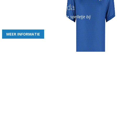
Word nu lid van Rohda
en geniet iedere week van het leukste spelletje bij
de leukste club!
MEER INFORMATIE
Gezellige zaterdagvereniging in Bodegraven. Het eerste elftal bij
de heren komt uit in de vierde klasse.
Club
Roosters
Overige