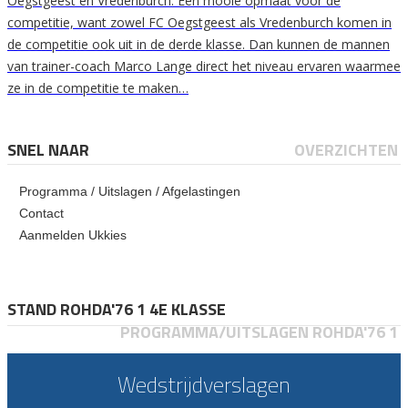
Oegstgeest en Vredenburch. Een mooie opmaat voor de
competitie, want zowel FC Oegstgeest als Vredenburch komen in
de competitie ook uit in de derde klasse. Dan kunnen de mannen
van trainer-coach Marco Lange direct het niveau ervaren waarmee
ze in de competitie te maken…
SNEL NAAR
OVERZICHTEN
Programma / Uitslagen / Afgelastingen
Contact
Aanmelden Ukkies
STAND ROHDA'76 1 4E KLASSE
PROGRAMMA/UITSLAGEN ROHDA'76 1
Wedstrijdverslagen