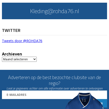
Kleding@rohda76.nl
TWITTER
Tweets door @ROHDA76
Archieven
Archieven
Adverteren op de best bezochte clubsite van de
regio?
Laat je gegevens achter om alle informatie over adverteren te ontvangen