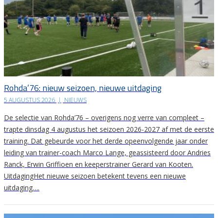
Rohda’76: nieuw seizoen, nieuwe uitdaging
5 AUGUSTUS 2026
|
NIEUWS
De selectie van Rohda’76 – overigens nog verre van compleet –
trapte dinsdag 4 augustus het seizoen 2026-2027 af met de eerste
training. Dat gebeurde voor het derde opeenvolgende jaar onder
leiding van trainer-coach Marco Lange, geassisteerd door Andries
Ranck, Erwin Griffioen en keeperstrainer Gerard van Kooten.
UitdagingHet nieuwe seizoen betekent tevens een nieuwe
uitdaging….