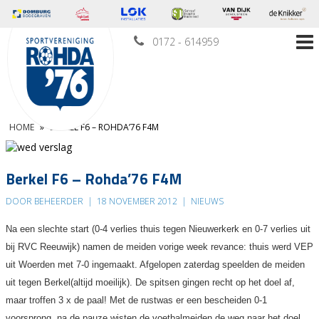
0172 - 614959
HOME
»
BERKEL F6 – ROHDA’76 F4M
Berkel F6 – Rohda’76 F4M
DOOR BEHEERDER
|
18 NOVEMBER 2012
|
NIEUWS
Na een slechte start (0-4 verlies thuis tegen Nieuwerkerk en 0-7 verlies uit
bij RVC Reeuwijk) namen de meiden vorige week revance: thuis werd VEP
uit Woerden met 7-0 ingemaakt. Afgelopen zaterdag speelden de meiden
uit tegen Berkel(altijd moeilijk). De spitsen gingen recht op het doel af,
maar troffen 3 x de paal! Met de rustwas er een bescheiden 0-1
voorsprong. na de pauze wisten de voetbalmeiden de weg naar het doel