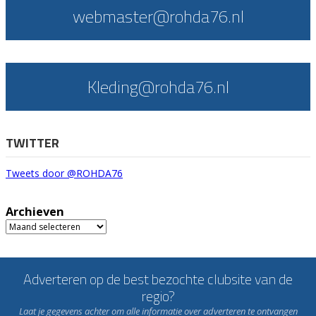
webmaster@rohda76.nl
Kleding@rohda76.nl
TWITTER
Tweets door @ROHDA76
Archieven
Archieven
Adverteren op de best bezochte clubsite van de
regio?
Laat je gegevens achter om alle informatie over adverteren te ontvangen