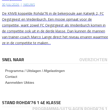
30 JULI 2026
|
NIEUWS
De KNVB koppelde Rohda’76 in de bekerpoule aan Katwijk 2, FC
Oegstgeest en Vredenburch. Een mooie opmaat voor de
competitie, want zowel FC Oegstgeest als Vredenburch komen in
de competitie ook uit in de derde klasse. Dan kunnen de mannen
van trainer-coach Marco Lange direct het niveau ervaren waarmee
ze in de competitie te maken…
SNEL NAAR
OVERZICHTEN
Programma / Uitslagen / Afgelastingen
Contact
Aanmelden Ukkies
STAND ROHDA'76 1 4E KLASSE
PROGRAMMA/UITSLAGEN ROHDA'76 1