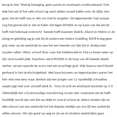
terug te zien. Weinig beweging, geen passie en moeizaam combinatiespel. Ook
leek het wel of het veld schuin lag want zelden zoveel ballen over de zijlijn zien
gaan. Eerste helft was er één om snel te vergeten. De tegenstander had zowaar
nog het gevoel dat er iets te halen viel tegen ROHDA en op basis van die eerste
helft niet helemaal onterecht. Tweede helft kwamen Siedrik, Allard en Melvin in de
ploeg en gelukkig zag je ook bij de andere een betere instelling. BVCB kreeg geen
grip meer op de wedstrijd en was het een kwestie van tijd dat er doelpunten
zouden vallen. Viktor schoof door naar het middenveld en Marco kwam weer op
zijn vertrouwde plek. Daardoor werd ROHDA in de loop van de tweede steeds
sterker. Jeroen opende de score met een prachtige goal. Vlak daarna werd Daniel
gevloerd in het strafschotgebied. Veel toeschouwers en tegenstanders waren het
hier niet mee eens maar denken dat een jongen van 12 opzettelijk schwalbes
maakt zegt veel over zichzelf denk ik.. Ticho bracht de eindstand tenslotte op 3-0.
Uiteindelijk een vrij eenvoudige overwinning na een zeer moeizame eerste helft.
Duidelijk wordt dan wel dat we altijd en overal scherp en attent moeten zijn en
elke minuut van een wedstrijd tot het diepste vezeltje van ons lijf een wedstrijd
willen winnen. We zijn goed op weg en als we al mindere wedstrijden gaan