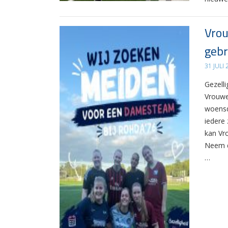
Vrou
gebr
31 JULI
Gezelli
Vrouwe
woensd
iedere 
kan Vr
Neem d
…