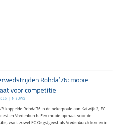
rwedstrijden Rohda’76: mooie
at voor competitie
 2026
|
NIEUWS
B koppelde Rohda’76 in de bekerpoule aan Katwijk 2, FC
eest en Vredenburch. Een mooie opmaat voor de
itie, want zowel FC Oegstgeest als Vredenburch komen in