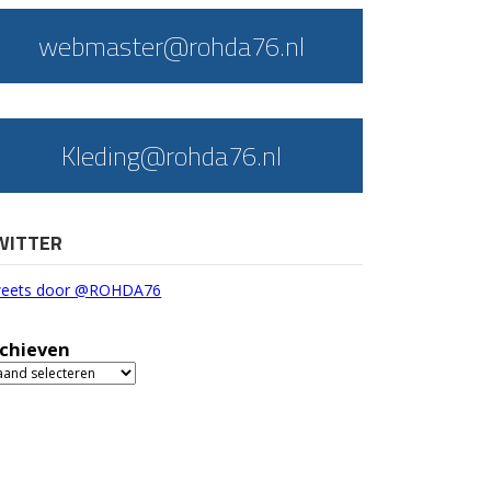
webmaster@rohda76.nl
Kleding@rohda76.nl
WITTER
eets door @ROHDA76
chieven
chieven