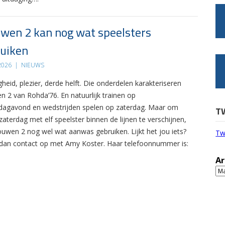
wen 2 kan nog wat speelsters
uiken
 2026
|
NIEUWS
gheid, plezier, derde helft. Die onderdelen karakteriseren
n 2 van Rohda’76. En natuurlijk trainen op
agavond en wedstrijden spelen op zaterdag. Maar om
T
zaterdag met elf speelster binnen de lijnen te verschijnen,
ouwen 2 nog wel wat aanwas gebruiken. Lijkt het jou iets?
Tw
an contact op met Amy Koster. Haar telefoonnummer is:
Ar
Ar