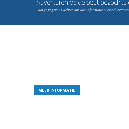
Adverteren op de best bezochte c
Laat je gegevens achter om alle informatie over advertere
Word nu lid van Rohda
en geniet iedere week van het leukste spelletje bi
MEER INFORMATIE