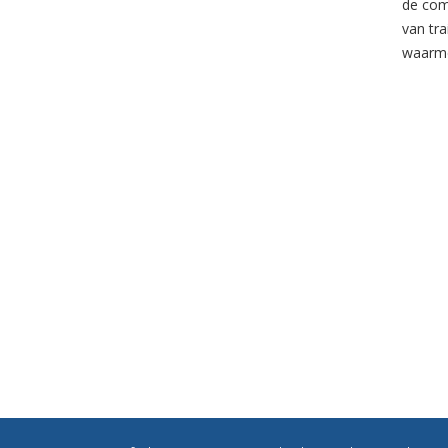
de com
van tr
waarme