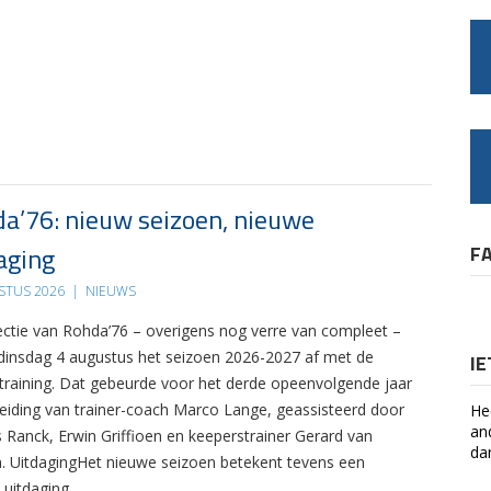
a’76: nieuw seizoen, nieuwe
aging
F
STUS 2026
|
NIEUWS
ectie van Rohda’76 – overigens nog verre van compleet –
 dinsdag 4 augustus het seizoen 2026-2027 af met de
I
 training. Dat gebeurde voor het derde opeenvolgende jaar
leiding van trainer-coach Marco Lange, geassisteerd door
He
an
s Ranck, Erwin Griffioen en keeperstrainer Gerard van
da
. UitdagingHet nieuwe seizoen betekent tevens een
 uitdaging….