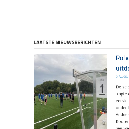
LAATSTE NIEUWSBERICHTEN
Rohd
uitd
5 AUGU
De sel
trapte
eerste
onder 
Andrie
Kooten
nieuwe