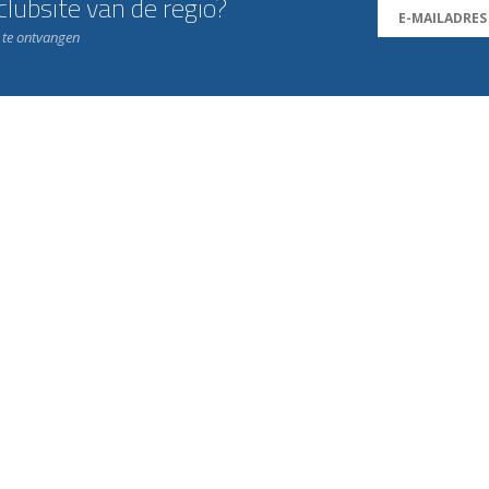
lubsite van de regio?
n te ontvangen
j de leukste club!