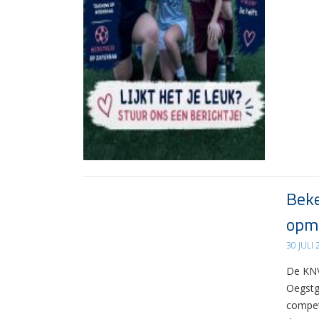
Beke
opma
30 JULI
De KNV
Oegstg
compet