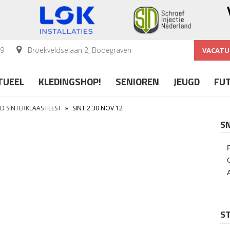
59
Broekveldselaan 2, Bodegraven
VACATU
TUEEL
KLEDINGSHOP!
SENIOREN
JEUGD
FU
D SINTERKLAAS FEEST
»
SINT 2 30 NOV 12
S
ST