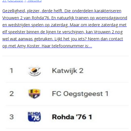
31 JULI 2026
|
NIEUWS
Gezelligheid, plezier, derde helft. Die onderdelen karakteriseren
Vrouwen 2 van Rohda’76. En natuurlijk trainen op woensdagavond
en wedstrijden spelen op zaterdag. Maar om iedere zaterdag met
elf speelster binnen de lijnen te verschijnen, kan Vrouwen 2 nog
wel wat aanwas gebruiken. Lijkt het jou iets? Neem dan contact
op met Amy Koster. Haar telefoonnummer is:…