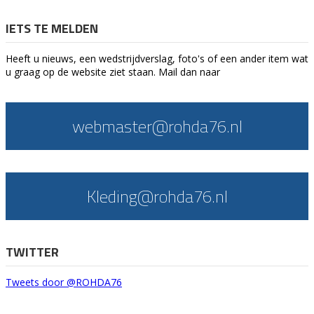
IETS TE MELDEN
Heeft u nieuws, een wedstrijdverslag, foto's of een ander item wat
u graag op de website ziet staan. Mail dan naar
webmaster@rohda76.nl
Kleding@rohda76.nl
TWITTER
Tweets door @ROHDA76