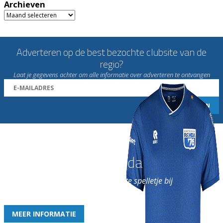
Archieven
Archieven
Adverteren op de best bezochte clubsite van de
regio?
Laat je gegevens achter om alle informatie over adverteren te ontvangen
Word nu lid van Rohda
en geniet iedere week van het leukste spelletje bij
de leukste club!
MEER INFORMATIE