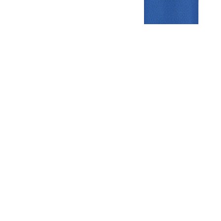
Gezellige zaterdagvereniging in Bodegraven. Het eerste elftal bij
de heren komt uit in de vierde klasse.
Club
Roosters
Overige
Algemene
Speeldagenkalender
Alcoholrichtlijn
informatie
Bardienst
In de media
Bestuur &
Schoonmaakrooster
Diverse
Commissies
kleedkamers
links