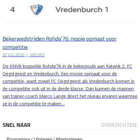
Bekerwedstrijden Rohda’76: mooie opmaat voor
competitie
30 JULI 2026
|
NIEUWS
De KNVB koppelde Rohda’76 in de bekerpoule aan Katwijk 2, FC
Oegstgeest en Vredenburch. Een mooie opmaat voor de
competitie, want zowel FC Oegstgeest als Vredenburch komen in
de competitie ook uit in de derde klasse. Dan kunnen de mannen
van trainer-coach Marco Lange direct het niveau ervaren waarmee
ze in de competitie te maken…
SNEL NAAR
OVERZICHTEN
Programma / Uitslagen / Afgelastingen