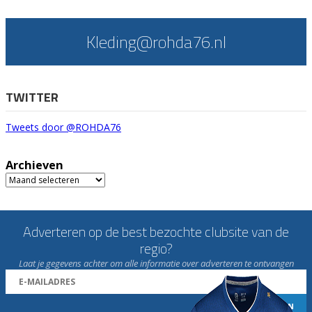
Kleding@rohda76.nl
TWITTER
Tweets door @ROHDA76
Archieven
Archieven
Adverteren op de best bezochte clubsite van de
regio?
Laat je gegevens achter om alle informatie over adverteren te ontvangen