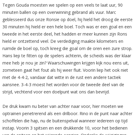
Tegen Gouda moesten we spelen op een veels te laat uur, 90
minuten ballen op een overwinning gebrand als vuur. Marc
geblesseerd dus onze Ronsie op doel, hij hield het droog de eerste
30 minuten hij hield er een hele boel. Toch was er een goal en een
tweede in het eerste deel, het hadden er meer kunnen zijn Rons
hield er ontzettend veel. De verdediging maakte kilometers en
ruimde de boel op, toch kreeg die goal om de oren een zure strop.
Hans liep te fitten op de spelers achterin, de scheids was der klaar
mee heb je nou je zin? Waarschuwingen krijgen kijk nou eens uit,
zometeen gaat het fout als hij weer fluit. Voorin liep het ook niet
met de 4-4-2, vandaar dat witte in de rust een andere tactiek
aansnee. 3-4-3 moest het worden voor de tweede deel van de
strijd, vechtend voor een doelpunt wat ons dan bevrijd.
De druk kwam nu beter van achter naar voor, hier moeten we
optrainen penetrerend als een drilboor. Rino in de punt naar achter
schoffelen die hap, nu de buitenspelval wanneer iedereen op tijd
instap. Voorin 3 spitsen en een drukkende 10, voor het bedienen