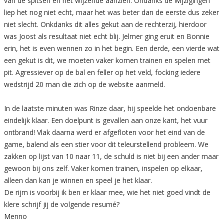
van de spitsen en het wijzende aanzien. Ondanks de wijzigingen
liep het nog niet echt, maar het was beter dan de eerste dus zeker
niet slecht. Onkdanks dit alles gekut aan de rechterzij, hierdoor
was Joost als resultaat niet echt blij. Jelmer ging eruit en Bonnie
erin, het is even wennen zo in het begin. Een derde, een vierde wat
een gekut is dit, we moeten vaker komen trainen en spelen met
pit. Agressiever op de bal en feller op het veld, focking iedere
wedstrijd 20 man die zich op de website aanmeld.
In de laatste minuten was Rinze daar, hij speelde het ondoenbare
eindelijk klaar. Een doelpunt is gevallen aan onze kant, het vuur
ontbrand! Vlak daarna werd er afgefloten voor het eind van de
game, balend als een stier voor dit teleurstellend probleem. We
zakken op lijst van 10 naar 11, de schuld is niet bij een ander maar
gewoon bij ons zelf. Vaker komen trainen, inspelen op elkaar,
alleen dan kan je winnen en speel je het klaar.
De rijm is voorbij ik ben er klaar mee, wie het niet goed vindt de
klere schrijf jij de volgende resumé?
Menno