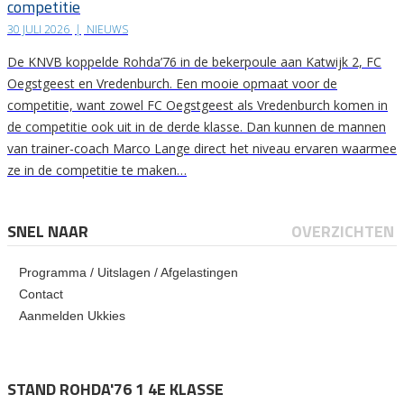
competitie
30 JULI 2026
|
NIEUWS
De KNVB koppelde Rohda’76 in de bekerpoule aan Katwijk 2, FC
Oegstgeest en Vredenburch. Een mooie opmaat voor de
competitie, want zowel FC Oegstgeest als Vredenburch komen in
de competitie ook uit in de derde klasse. Dan kunnen de mannen
van trainer-coach Marco Lange direct het niveau ervaren waarmee
ze in de competitie te maken…
SNEL NAAR
OVERZICHTEN
Programma / Uitslagen / Afgelastingen
Contact
Aanmelden Ukkies
STAND ROHDA'76 1 4E KLASSE