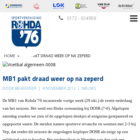
0172 - 614959
HOME
»
MB1 PAKT DRAAD WEER OP NA ZEPERD
MB1 pakt draad weer op na zeperd
DOOR BEHEERDER
|
4 NOVEMBER 2012
|
NIEUWS
De MB1 van Rohda’76 incasseerde vorige week (29 okt.) de eerste nederlaag
van het seizoen. Het werd een flinke oorwassing bij DOSR (7-0). Afgelopen
zaterdag zouden we zien of de opgelopen deukjes al enigszins gerepareerd en
opgepoetst waren. De meiden namen sportieve revanche en wonnen met 2-3 bij
Vep, dat eerder dit seizoen de ongeslagen koploper DOSR als enige op een
gelijkspel wist te houden. Het eindresultaat in Woerden was dan ook een