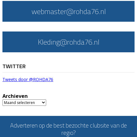
webmaster@rohda76.nl
Kleding@rohda76.nl
TWITTER
Tweets door @ROHDA76
Archieven
Archieven
Adverteren op de best bezochte clubsite van de
regio?