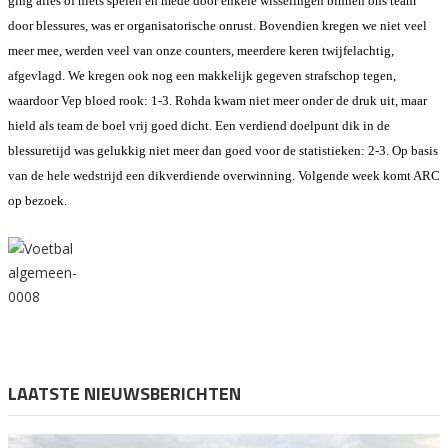
ging alles of niets spelen en mede door enkele wisselingen binnen ons team
door blessures, was er organisatorische onrust. Bovendien kregen we niet veel
meer mee, werden veel van onze counters, meerdere keren twijfelachtig,
afgevlagd. We kregen ook nog een makkelijk gegeven strafschop tegen,
waardoor Vep bloed rook: 1-3. Rohda kwam niet meer onder de druk uit, maar
hield als team de boel vrij goed dicht. Een verdiend doelpunt dik in de
blessuretijd was gelukkig niet meer dan goed voor de statistieken: 2-3. Op basis
van de hele wedstrijd een dikverdiende overwinning. Volgende week komt ARC
op bezoek.
LAATSTE NIEUWSBERICHTEN