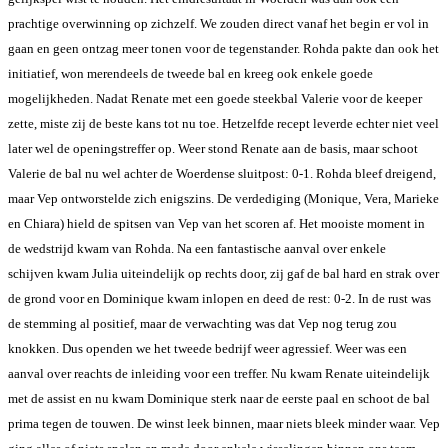
prachtige overwinning op zichzelf. We zouden direct vanaf het begin er vol in
gaan en geen ontzag meer tonen voor de tegenstander. Rohda pakte dan ook het
initiatief, won merendeels de tweede bal en kreeg ook enkele goede
mogelijkheden. Nadat Renate met een goede steekbal Valerie voor de keeper
zette, miste zij de beste kans tot nu toe. Hetzelfde recept leverde echter niet veel
later wel de openingstreffer op. Weer stond Renate aan de basis, maar schoot
Valerie de bal nu wel achter de Woerdense sluitpost: 0-1. Rohda bleef dreigend,
maar Vep ontworstelde zich enigszins. De verdediging (Monique, Vera, Marieke
en Chiara) hield de spitsen van Vep van het scoren af. Het mooiste moment in
de wedstrijd kwam van Rohda. Na een fantastische aanval over enkele
schijven kwam Julia uiteindelijk op rechts door, zij gaf de bal hard en strak over
de grond voor en Dominique kwam inlopen en deed de rest: 0-2. In de rust was
de stemming al positief, maar de verwachting was dat Vep nog terug zou
knokken. Dus openden we het tweede bedrijf weer agressief. Weer was een
aanval over reachts de inleiding voor een treffer. Nu kwam Renate uiteindelijk
met de assist en nu kwam Dominique sterk naar de eerste paal en schoot de bal
prima tegen de touwen. De winst leek binnen, maar niets bleek minder waar. Vep