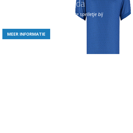
Word nu lid van Rohda
en geniet iedere week van het leukste spelletje bij
de leukste club!
MEER INFORMATIE
Gezellige zaterdagvereniging in Bodegraven. Het eerste elftal bij
de heren komt uit in de vierde klasse.
Club
Roosters
Overige