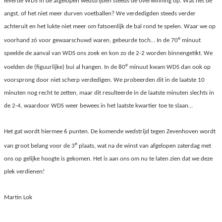
leverde WDS in de afgelopen wedstrijden steeds de overwinning op. Was het de
angst, of het niet meer durven voetballen? We verdedigden steeds verder
achteruit en het lukte niet meer om fatsoenlijk de bal rond te spelen. Waar we op
e
voorhand zó voor gewaarschuwd waren, gebeurde toch… In de 70
minuut
speelde de aanval van WDS ons zoek en kon zo de 2-2 worden binnengetikt. We
e
voelden de (figuurlijke) bui al hangen. In de 80
minuut kwam WDS dan ook op
voorsprong door niet scherp verdedigen. We probeerden dit in de laatste 10
minuten nog recht te zetten, maar dit resulteerde in de laatste minuten slechts in
de 2-4, waardoor WDS weer bewees in het laatste kwartier toe te slaan…
Het gat wordt hiermee 6 punten. De komende wedstrijd tegen Zevenhoven wordt
e
van groot belang voor de 3
plaats, wat na de winst van afgelopen zaterdag met
ons op gelijke hoogte is gekomen. Het is aan ons om nu te laten zien dat we deze
plek verdienen!
Martin Lok