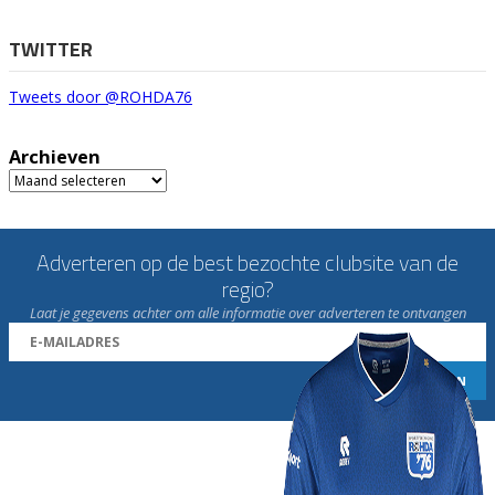
TWITTER
Tweets door @ROHDA76
Archieven
Archieven
Adverteren op de best bezochte clubsite van de
regio?
Laat je gegevens achter om alle informatie over adverteren te ontvangen