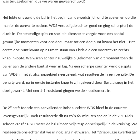
was teruggekomen, dus we waren gewaarschuwd!
Het lukte ons aardig de bal in het begin van de wedstrijd rond te spelen en op die
manier de aanval te zoeken. WDS verdedigde echter goed en ging scherp(er) de
duels in. De behendige spits en snelle buitenspeler zorgde voor een aantal
gevaarlijke momenten voor ons doel, maar tot een doelpunt kwam het niet… Het
eerste doelpunt kwam op naam te staan van Chris die een voorzet van rechts
knap inkopte. We waren echter nauwelijks bijgekomen van dit moment toen de
bal er aan de andere kant al weer in lag. Na een scherpe counter werd de spits
van WDS in het strafschopgebied neergelegd, wat resulteerde in een penalty. De
penalty werd, na in eerste instantie knap te zijn gekeerd door Bart, alsnog in het
doel gewerkt. Met een 1-1 ruststand gingen we de kleedkamers in.
e
De 2
helft toonde een aanvallender Rohda, echter WDS bleef in de counter
levensgevaarlijk. Toch resulteerde dit na zo’n 65 minuten spelen in de 2-1. Niels
schoot vanaf ca. 20 meter de bal uit een vrije trap onberispelijk in de kruising. We
realiseerde ons echter dat we er nog lang niet waren. Het “Driebrugse kwartiertje”