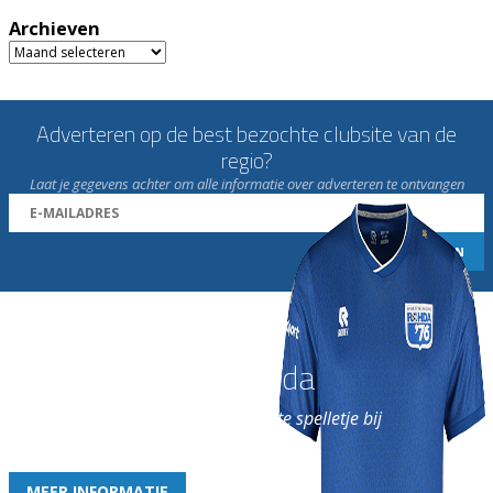
Archieven
Archieven
Adverteren op de best bezochte clubsite van de
regio?
Laat je gegevens achter om alle informatie over adverteren te ontvangen
Word nu lid van Rohda
en geniet iedere week van het leukste spelletje bij
de leukste club!
MEER INFORMATIE