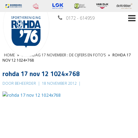
0172 - 614959
HOME
»
ZATERDAG 17 NOVEMBER : DE CIJFERS EN FOTO’S
»
ROHDA 17
NOV 12 1024×768
rohda 17 nov 12 1024×768
DOOR BEHEERDER
|
18 NOVEMBER 2012
|