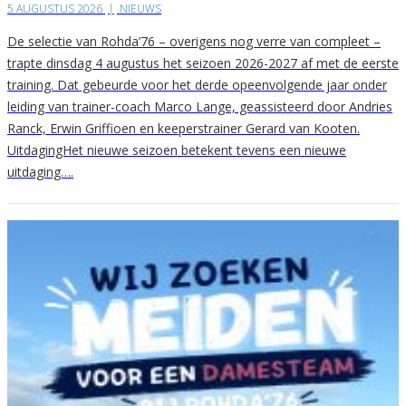
5 AUGUSTUS 2026
|
NIEUWS
De selectie van Rohda’76 – overigens nog verre van compleet –
trapte dinsdag 4 augustus het seizoen 2026-2027 af met de eerste
training. Dat gebeurde voor het derde opeenvolgende jaar onder
leiding van trainer-coach Marco Lange, geassisteerd door Andries
Ranck, Erwin Griffioen en keeperstrainer Gerard van Kooten.
UitdagingHet nieuwe seizoen betekent tevens een nieuwe
uitdaging….