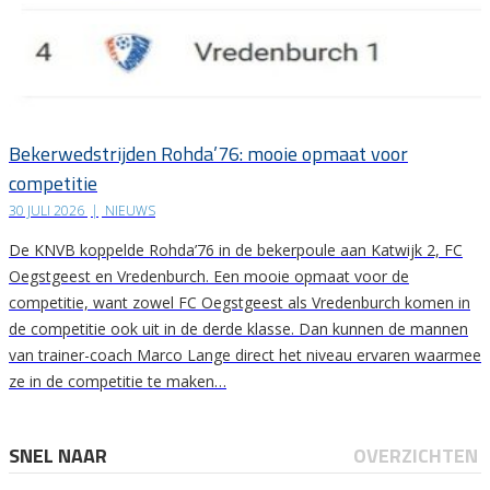
Bekerwedstrijden Rohda’76: mooie opmaat voor
competitie
30 JULI 2026
|
NIEUWS
De KNVB koppelde Rohda’76 in de bekerpoule aan Katwijk 2, FC
Oegstgeest en Vredenburch. Een mooie opmaat voor de
competitie, want zowel FC Oegstgeest als Vredenburch komen in
de competitie ook uit in de derde klasse. Dan kunnen de mannen
van trainer-coach Marco Lange direct het niveau ervaren waarmee
ze in de competitie te maken…
SNEL NAAR
OVERZICHTEN