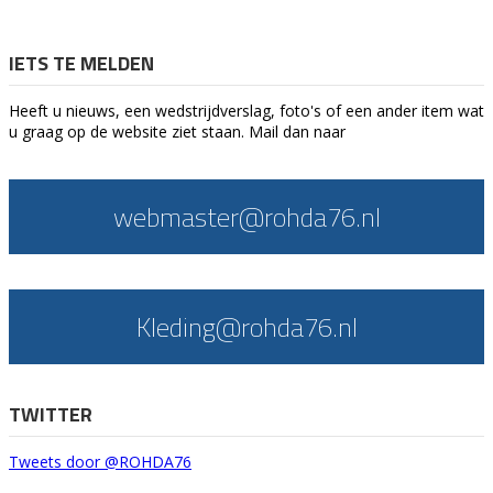
IETS TE MELDEN
Heeft u nieuws, een wedstrijdverslag, foto's of een ander item wat
u graag op de website ziet staan. Mail dan naar
webmaster@rohda76.nl
Kleding@rohda76.nl
TWITTER
Tweets door @ROHDA76