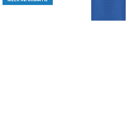
Gezellige zaterdagvereniging in Bodegraven. Het eerste elftal bij
de heren komt uit in de vierde klasse.
Club
Roosters
Overige
Algemene
Speeldagenkalender
Alcoholrichtlijn
informatie
Bardienst
In de media
Bestuur &
Schoonmaakrooster
Diverse