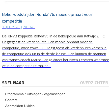
Bekerwedstrijden Rohda’76: mooie opmaat voor
competitie
30 JULI 2026
|
NIEUWS
De KNVB koppelde Rohda’76 in de bekerpoule aan Katwijk 2, FC
Oegstgeest en Vredenburch. Een mooie opmaat voor de
competitie, want zowel FC Oegstgeest als Vredenburch komen in
de competitie ook uit in de derde klasse. Dan kunnen de mannen
van trainer-coach Marco Lange direct het niveau ervaren waarmee
ze in de competitie te maken…
SNEL NAAR
OVERZICHTEN
Programma / Uitslagen / Afgelastingen
Contact
Aanmelden Ukkies