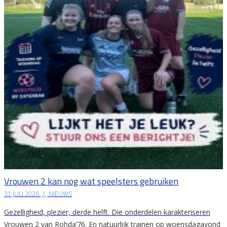
Vrouwen 2 kan nog wat speelsters gebruiken
31 JULI 2026
|
NIEUWS
Gezelligheid, plezier, derde helft. Die onderdelen karakteriseren
Vrouwen 2 van Rohda’76. En natuurlijk trainen op woensdagavond