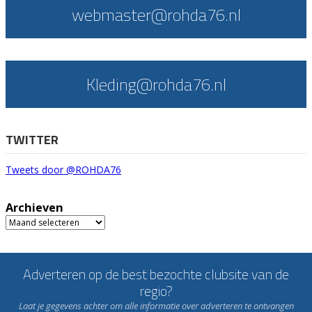
webmaster@rohda76.nl
Kleding@rohda76.nl
TWITTER
Tweets door @ROHDA76
Archieven
Archieven
Adverteren op de best bezochte clubsite van de
regio?
Laat je gegevens achter om alle informatie over adverteren te ontvangen