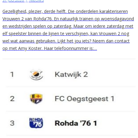
31 JULI 2026
|
NIEUWS
Gezelligheid, plezier, derde helft. Die onderdelen karakteriseren
Vrouwen 2 van Rohda’76. En natuurlijk trainen op woensdagavond
en wedstrijden spelen op zaterdag. Maar om iedere zaterdag met
elf speelster binnen de lijnen te verschijnen, kan Vrouwen 2 nog
wel wat aanwas gebruiken. Lijkt het jou iets? Neem dan contact
op met Amy Koster. Haar telefoonnummer is:…