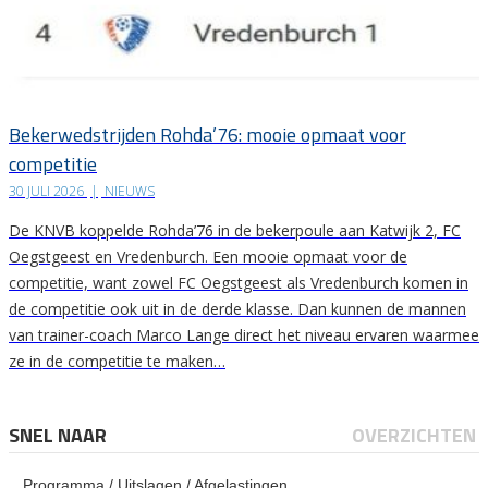
Bekerwedstrijden Rohda’76: mooie opmaat voor
competitie
30 JULI 2026
|
NIEUWS
De KNVB koppelde Rohda’76 in de bekerpoule aan Katwijk 2, FC
Oegstgeest en Vredenburch. Een mooie opmaat voor de
competitie, want zowel FC Oegstgeest als Vredenburch komen in
de competitie ook uit in de derde klasse. Dan kunnen de mannen
van trainer-coach Marco Lange direct het niveau ervaren waarmee
ze in de competitie te maken…
SNEL NAAR
OVERZICHTEN
Programma / Uitslagen / Afgelastingen