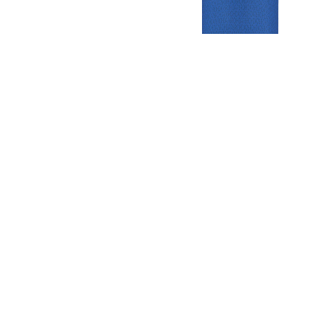
Gezellige zaterdagvereniging in Bodegraven. Het eerste elftal bij
de heren komt uit in de vierde klasse.
Club
Roosters
Overige
Algemene
Speeldagenkalender
Alcoholrichtlijn
informatie
Bardienst
In de media
Bestuur &
Schoonmaakrooster
Diverse
Commissies
kleedkamers
links