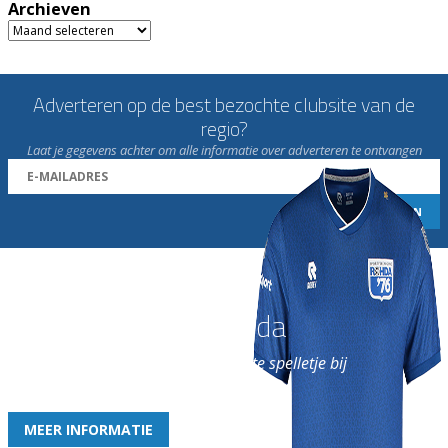
Archieven
Archieven
Adverteren op de best bezochte clubsite van de
regio?
Laat je gegevens achter om alle informatie over adverteren te ontvangen
Word nu lid van Rohda
en geniet iedere week van het leukste spelletje bij
de leukste club!
MEER INFORMATIE