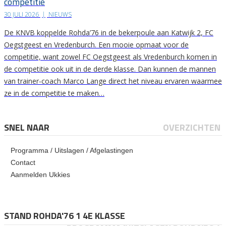
competitie
30 JULI 2026
|
NIEUWS
De KNVB koppelde Rohda’76 in de bekerpoule aan Katwijk 2, FC
Oegstgeest en Vredenburch. Een mooie opmaat voor de
competitie, want zowel FC Oegstgeest als Vredenburch komen in
de competitie ook uit in de derde klasse. Dan kunnen de mannen
van trainer-coach Marco Lange direct het niveau ervaren waarmee
ze in de competitie te maken…
SNEL NAAR
OVERZICHTEN
Programma / Uitslagen / Afgelastingen
Contact
Aanmelden Ukkies
STAND ROHDA'76 1 4E KLASSE