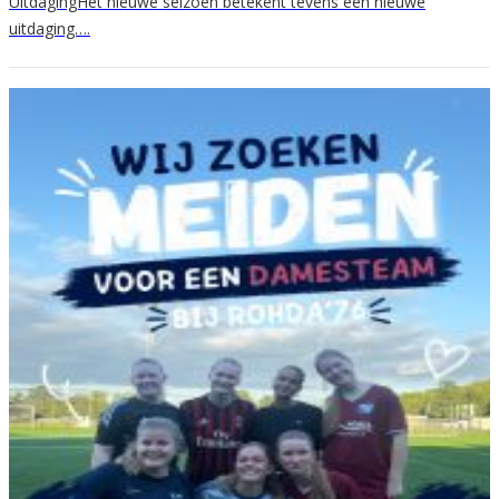
UitdagingHet nieuwe seizoen betekent tevens een nieuwe
uitdaging….