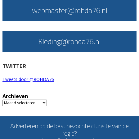
webmaster@rohda76.nl
Kleding@rohda76.nl
TWITTER
Tweets door @ROHDA76
Archieven
Archieven
Adverteren op de best bezochte clubsite van de
regio?