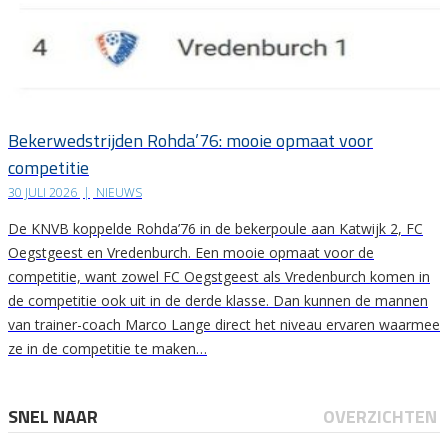
Bekerwedstrijden Rohda’76: mooie opmaat voor
competitie
30 JULI 2026
|
NIEUWS
De KNVB koppelde Rohda’76 in de bekerpoule aan Katwijk 2, FC
Oegstgeest en Vredenburch. Een mooie opmaat voor de
competitie, want zowel FC Oegstgeest als Vredenburch komen in
de competitie ook uit in de derde klasse. Dan kunnen de mannen
van trainer-coach Marco Lange direct het niveau ervaren waarmee
ze in de competitie te maken…
SNEL NAAR
OVERZICHTEN