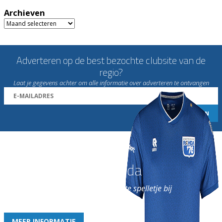
Archieven
Archieven
Adverteren op de best bezochte clubsite van de
regio?
Laat je gegevens achter om alle informatie over adverteren te ontvangen
Word nu lid van Rohda
en geniet iedere week van het leukste spelletje bij
de leukste club!
MEER INFORMATIE