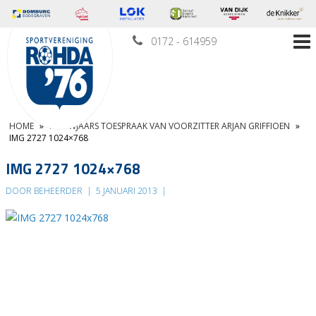
0172 - 614959
HOME
»
NIEUWJAARS TOESPRAAK VAN VOORZITTER ARJAN GRIFFIOEN
»
IMG 2727 1024×768
IMG 2727 1024×768
DOOR BEHEERDER
|
5 JANUARI 2013
|