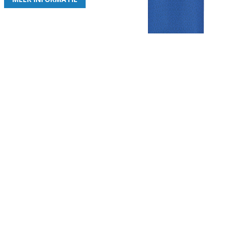
Gezellige zaterdagvereniging in Bodegraven. Het eerste elftal bij
de heren komt uit in de vierde klasse.
Club
Roosters
Overige
Algemene
Speeldagenkalender
Alcoholrichtlijn
informatie
Bardienst
In de media
Bestuur &
Schoonmaakrooster
Diverse