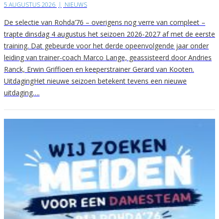
5 AUGUSTUS 2026
|
NIEUWS
De selectie van Rohda’76 – overigens nog verre van compleet –
trapte dinsdag 4 augustus het seizoen 2026-2027 af met de eerste
training. Dat gebeurde voor het derde opeenvolgende jaar onder
leiding van trainer-coach Marco Lange, geassisteerd door Andries
Ranck, Erwin Griffioen en keeperstrainer Gerard van Kooten.
UitdagingHet nieuwe seizoen betekent tevens een nieuwe
uitdaging….