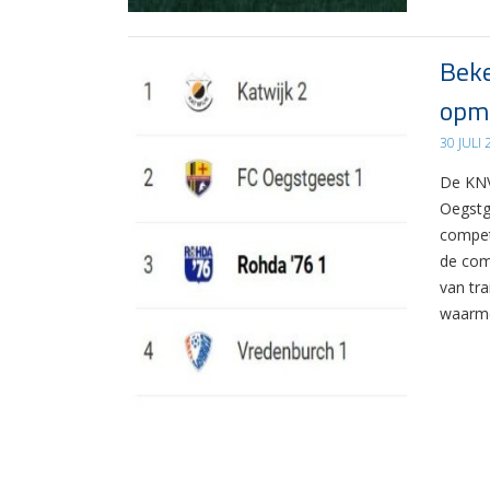
Beke
opma
30 JULI
De KNV
Oegstg
compet
de com
van tr
waarme