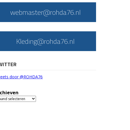
webmaster@rohda76.nl
Kleding@rohda76.nl
WITTER
eets door @ROHDA76
chieven
chieven