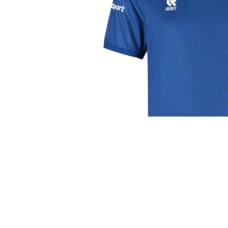
j de leukste club!
Club
Roosters
Ove
Algemene informatie
Speeldagenkalender
Alcoho
Bestuur & Commissies
Bardienst
In de
Vacatures
Schoonmaakrooster
Diver
Historie
kleedkamers
Priva