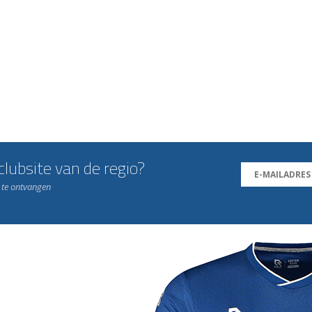
lubsite van de regio?
n te ontvangen