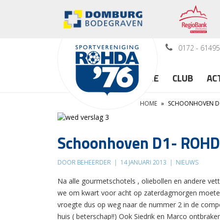
0172 - 6149
HOME
CLUB
AC
HOME
»
SCHOONHOVEN D1
Schoonhoven D1- ROHD
DOOR BEHEERDER
|
14 JANUARI 2013
|
NIEUWS
Na alle gourmetschotels , oliebollen en andere vet
we om kwart voor acht op zaterdagmorgen moeten 
vroegte dus op weg naar de nummer 2 in de compet
huis ( beterschap!!) Ook Siedrik en Marco ontbraken