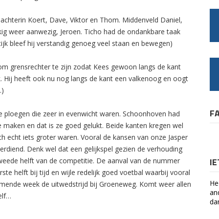
, achterin Koert, Dave, Viktor en Thom. Middenveld Daniel,
kkig weer aanwezig, Jeroen. Ticho had de ondankbare taak
ktijk bleef hij verstandig genoeg veel staan en bewegen)
 om grensrechter te zijn zodat Kees gewoon langs de kant
. Hij heeft ook nu nog langs de kant een valkenoog en oogt
…)
F
Twee ploegen die zeer in evenwicht waren. Schoonhoven had
 maken en dat is ze goed gelukt. Beide kanten kregen wel
 echt iets groter waren. Vooral de kansen van onze Jasper
verdiend. Denk wel dat een gelijkspel gezien de verhouding
I
 tweede helft van de competitie. De aanval van de nummer
te helft bij tijd en wijle redelijk goed voetbal waarbij vooral
He
 Komende week de uitwedstrijd bij Groeneweg. Komt weer allen
an
elf…
da