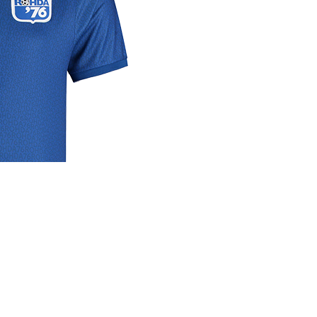
rige
lrichtlijn
 media
se links
cyverklaring