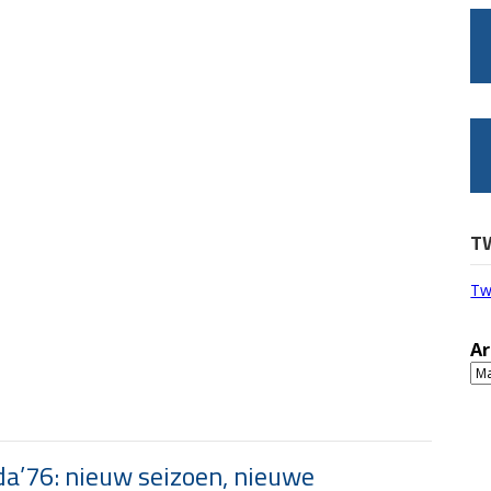
T
Tw
Ar
Ar
a’76: nieuw seizoen, nieuwe