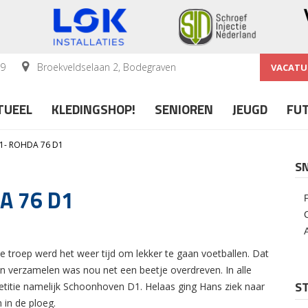
59
Broekveldselaan 2, Bodegraven
VACATU
TUEEL
KLEDINGSHOP!
SENIOREN
JEUGD
FU
- ROHDA 76 D1
S
A 76 D1
te troep werd het weer tijd om lekker te gaan voetballen. Dat
verzamelen was nou net een beetje overdreven. In alle
ST
itie namelijk Schoonhoven D1. Helaas ging Hans ziek naar
 in de ploeg.