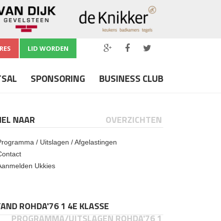
RES
LID WORDEN
TSAL
SPONSORING
BUSINESS CLUB
NEL NAAR
OVERZICHTEN
Programma / Uitslagen / Afgelastingen
Contact
Aanmelden Ukkies
AND ROHDA'76 1 4E KLASSE
PROGRAMMA/UITSLAGEN ROHDA'76 1