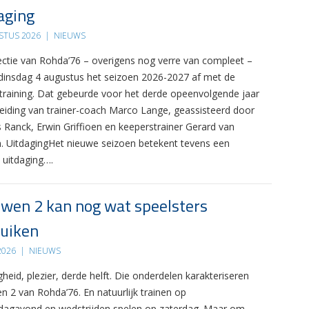
aging
STUS 2026
|
NIEUWS
ectie van Rohda’76 – overigens nog verre van compleet –
 dinsdag 4 augustus het seizoen 2026-2027 af met de
 training. Dat gebeurde voor het derde opeenvolgende jaar
leiding van trainer-coach Marco Lange, geassisteerd door
s Ranck, Erwin Griffioen en keeperstrainer Gerard van
. UitdagingHet nieuwe seizoen betekent tevens een
 uitdaging….
wen 2 kan nog wat speelsters
uiken
 2026
|
NIEUWS
gheid, plezier, derde helft. Die onderdelen karakteriseren
n 2 van Rohda’76. En natuurlijk trainen op
agavond en wedstrijden spelen op zaterdag. Maar om