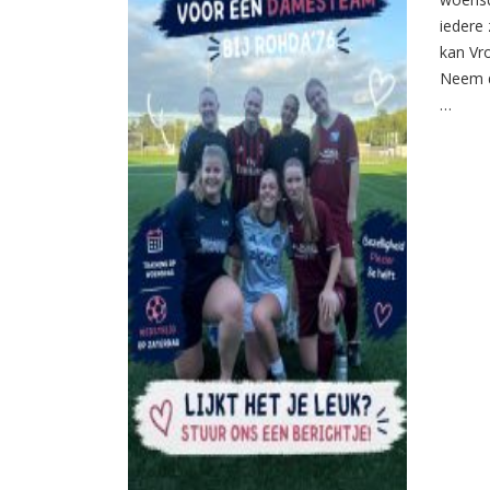
iedere 
kan Vr
Neem d
…