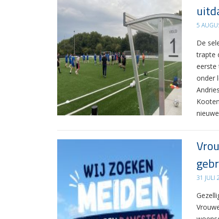
uitd
5 AUGU
De sel
trapte
eerste
onder 
Andrie
Kooten
nieuwe
Vrou
gebr
31 JULI
Gezelli
Vrouwe
woensd