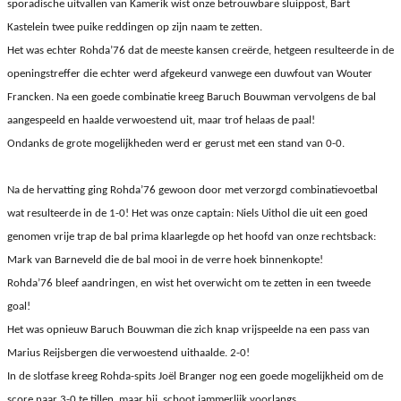
sporadische uitvallen van Kamerik wist onze betrouwbare sluippost, Bart
Kastelein twee puike reddingen op zijn naam te zetten.
Het was echter Rohda’76 dat de meeste kansen creërde, hetgeen resulteerde in de
openingstreffer die echter werd afgekeurd vanwege een duwfout van Wouter
Francken. Na een goede combinatie kreeg Baruch Bouwman vervolgens de bal
aangespeeld en haalde verwoestend uit, maar trof helaas de paal!
Ondanks de grote mogelijkheden werd er gerust met een stand van 0-0.
Na de hervatting ging Rohda’76
gewoon door met verzorgd combinatievoetbal
wat resulteerde in de 1-0! Het was onze captain: Niels Uithol die uit een goed
genomen vrije trap de bal prima klaarlegde op het hoofd van onze rechtsback:
Mark van Barneveld die de bal mooi in de verre hoek binnenkopte!
Rohda’76 bleef aandringen, en wist het overwicht om te zetten in een tweede
goal!
Het was opnieuw Baruch Bouwman die zich knap vrijspeelde na een pass van
Marius Reijsbergen die verwoestend uithaalde. 2-0!
In de slotfase kreeg Rohda-spits Joël Branger nog een goede mogelijkheid om de
score naar 3-0 te tillen, maar hij schoot jammerlijk voorlangs.