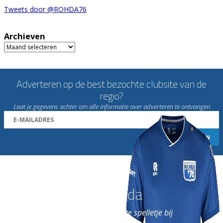
Tweets door @ROHDA76
Archieven
Archieven
Adverteren op de best bezochte clubsite van de
regio?
Laat je gegevens achter om alle informatie over adverteren te ontvangen
Word nu lid van Rohda
en geniet iedere week van het leukste spelletje bij