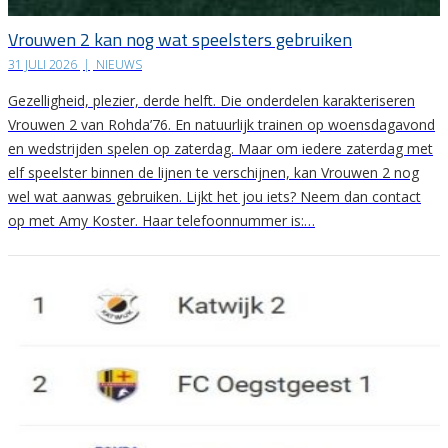
Vrouwen 2 kan nog wat speelsters gebruiken
31 JULI 2026
|
NIEUWS
Gezelligheid, plezier, derde helft. Die onderdelen karakteriseren
Vrouwen 2 van Rohda’76. En natuurlijk trainen op woensdagavond
en wedstrijden spelen op zaterdag. Maar om iedere zaterdag met
elf speelster binnen de lijnen te verschijnen, kan Vrouwen 2 nog
wel wat aanwas gebruiken. Lijkt het jou iets? Neem dan contact
op met Amy Koster. Haar telefoonnummer is:…