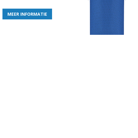
de leukste club!
MEER INFORMATIE
Gezellige zaterdagvereniging in Bodegraven. Het eerste elftal bij
de heren komt uit in de vierde klasse.
Club
Roosters
Overige
Algemene
Speeldagenkalender
Alcoholrichtlijn
informatie
Bardienst
In de media