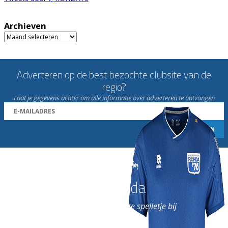
Archieven
Archieven
Adverteren op de best bezochte clubsite van de
regio?
Laat je gegevens achter om alle informatie over adverteren te ontvangen
Word nu lid van Rohda
en geniet iedere week van het leukste spelletje bij
de leukste club!