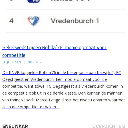
Bekerwedstrijden Rohda’76: mooie opmaat voor
competitie
30 JULI 2026
|
NIEUWS
De KNVB koppelde Rohda’76 in de bekerpoule aan Katwijk 2, FC
Oegstgeest en Vredenburch. Een mooie opmaat voor de
competitie, want zowel FC Oegstgeest als Vredenburch komen in
de competitie ook uit in de derde klasse. Dan kunnen de mannen
van trainer-coach Marco Lange direct het niveau ervaren waarmee
ze in de competitie te maken…
SNEL NAAR
OVERZICHTEN