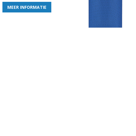
MEER INFORMATIE
Gezellige zaterdagvereniging in Bodegraven. Het eerste elftal bij
de heren komt uit in de vierde klasse.
Club
Roosters
Overige
Algemene
Speeldagenkalender
Alcoholrichtlijn
informatie
Bardienst
In de media