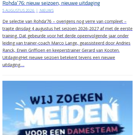
Rohda’76: nieuw seizoen, nieuwe uitdaging
5 AUGUSTUS 2026
|
NIEUWS
De selectie van Rohda’76 – overigens nog verre van compleet –
trapte dinsdag 4 augustus het seizoen 2026-2027 af met de eerste
training. Dat gebeurde voor het derde opeenvolgende jaar onder
leiding van trainer-coach Marco Lange, geassisteerd door Andries
Ranck, Erwin Griffioen en keeperstrainer Gerard van Kooten.
UitdagingHet nieuwe seizoen betekent tevens een nieuwe
uitdaging….