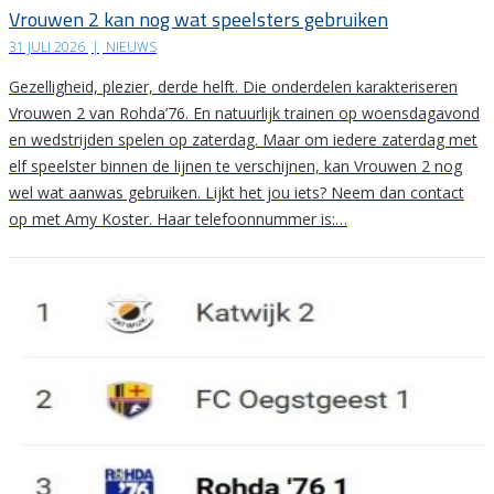
Vrouwen 2 kan nog wat speelsters gebruiken
31 JULI 2026
|
NIEUWS
Gezelligheid, plezier, derde helft. Die onderdelen karakteriseren
Vrouwen 2 van Rohda’76. En natuurlijk trainen op woensdagavond
en wedstrijden spelen op zaterdag. Maar om iedere zaterdag met
elf speelster binnen de lijnen te verschijnen, kan Vrouwen 2 nog
wel wat aanwas gebruiken. Lijkt het jou iets? Neem dan contact
op met Amy Koster. Haar telefoonnummer is:…