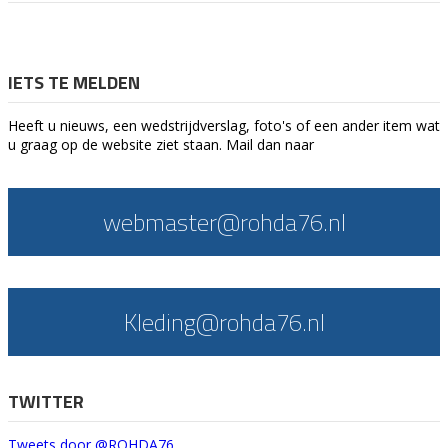
IETS TE MELDEN
Heeft u nieuws, een wedstrijdverslag, foto's of een ander item wat
u graag op de website ziet staan. Mail dan naar
webmaster@rohda76.nl
Kleding@rohda76.nl
TWITTER
Tweets door @ROHDA76