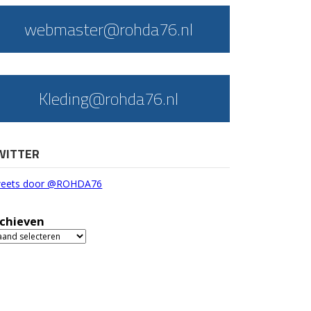
webmaster@rohda76.nl
Kleding@rohda76.nl
WITTER
eets door @ROHDA76
chieven
chieven