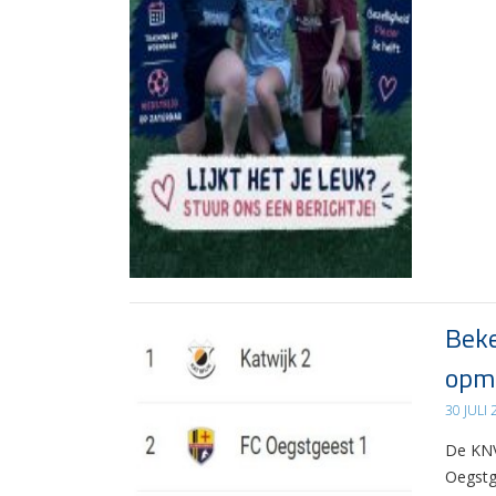
Beke
opma
30 JULI
De KNV
Oegstg