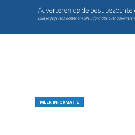
Adverteren op de best bezochte c
Laat je gegevens achter om alle informatie over advertere
Word nu lid van Rohda
en geniet iedere week van het leukste spelletje bi
MEER INFORMATIE