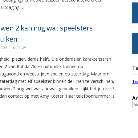
 uitdaging….
wen 2 kan nog wat speelsters
uiken
 2026
|
NIEUWS
gheid, plezier, derde helft. Die onderdelen karakteriseren
n 2 van Rohda’76. En natuurlijk trainen op
T
agavond en wedstrijden spelen op zaterdag. Maar om
zaterdag met elf speelster binnen de lijnen te verschijnen,
Tw
ouwen 2 nog wel wat aanwas gebruiken. Lijkt het jou iets?
an contact op met Amy Koster. Haar telefoonnummer is:
Ar
Ar