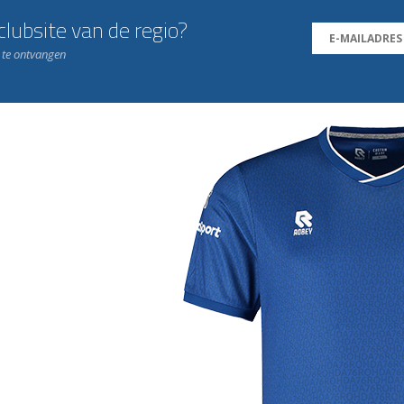
lubsite van de regio?
n te ontvangen
j de leukste club!