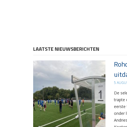
LAATSTE NIEUWSBERICHTEN
Rohd
uitd
5 AUGU
De sel
trapte
eerste
onder 
Andrie
Kooten