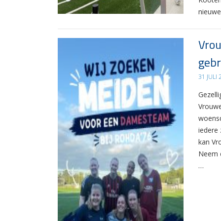
nieuwe
Vrou
gebr
31 JULI
Gezelli
Vrouwe
woensd
iedere 
kan Vr
Neem d
…