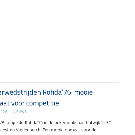
rwedstrijden Rohda’76: mooie
at voor competitie
 2026
|
NIEUWS
B koppelde Rohda’76 in de bekerpoule aan Katwijk 2, FC
eest en Vredenburch. Een mooie opmaat voor de