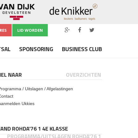
RES
LID WORDEN
TSAL
SPONSORING
BUSINESS CLUB
NEL NAAR
OVERZICHTEN
Programma / Uitslagen / Afgelastingen
Contact
Aanmelden Ukkies
AND ROHDA'76 1 4E KLASSE
PROGRAMMA/UITSLAGEN ROHDA'76 1