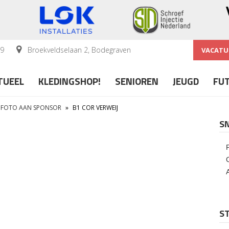
59
Broekveldselaan 2, Bodegraven
VACATU
TUEEL
KLEDINGSHOP!
SENIOREN
JEUGD
FU
 FOTO AAN SPONSOR
»
B1 COR VERWEIJ
S
ST