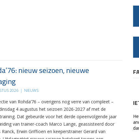
a’76: nieuw seizoen, nieuwe
F
aging
STUS 2026
|
NIEUWS
ectie van Rohda’76 – overigens nog verre van compleet –
I
 dinsdag 4 augustus het seizoen 2026-2027 af met de
He
 training. Dat gebeurde voor het derde opeenvolgende jaar
an
leiding van trainer-coach Marco Lange, geassisteerd door
da
s Ranck, Erwin Griffioen en keeperstrainer Gerard van
. UitdagingHet nieuwe seizoen betekent tevens een