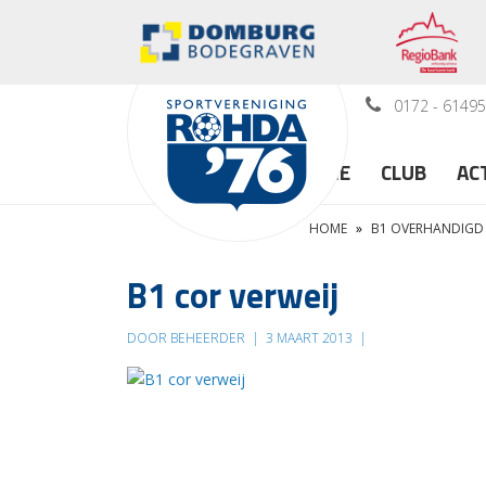
0172 - 6149
HOME
CLUB
AC
HOME
»
B1 OVERHANDIGD
B1 cor verweij
DOOR BEHEERDER
|
3 MAART 2013
|