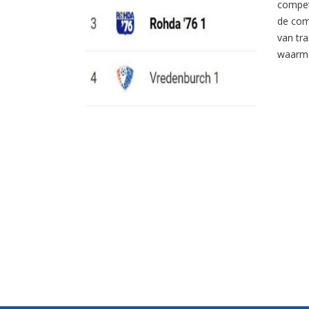
compet
de com
van tr
waarme