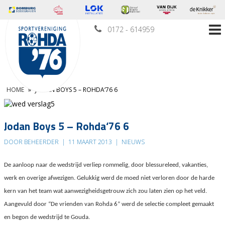
0172 - 614959
HOME
»
JODAN BOYS 5 – ROHDA‘76 6
Jodan Boys 5 – Rohda‘76 6
DOOR BEHEERDER
|
11 MAART 2013
|
NIEUWS
De aanloop naar de wedstrijd verliep rommelig, door blessureleed, vakanties,
werk en overige afwezigen. Gelukkig werd de moed niet verloren door de harde
kern van het team wat aanwezigheidsgetrouw zich zou laten zien op het veld.
Aangevuld door “De vrienden van Rohda 6” werd de selectie compleet gemaakt
en begon de wedstrijd te Gouda.