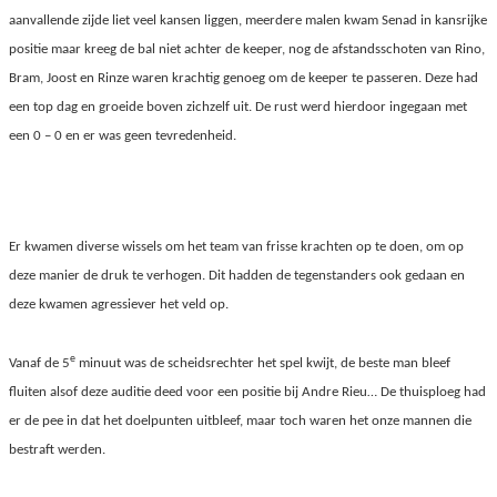
aanvallende zijde liet veel kansen liggen, meerdere malen kwam Senad in kansrijke
positie maar kreeg de bal niet achter de keeper, nog de afstandsschoten van Rino,
Bram, Joost en Rinze waren krachtig genoeg om de keeper te passeren. Deze had
een top dag en groeide boven zichzelf uit. De rust werd hierdoor ingegaan met
een 0 – 0 en er was geen tevredenheid.
Er kwamen diverse wissels om het team van frisse krachten op te doen, om op
deze manier de druk te verhogen. Dit hadden de tegenstanders ook gedaan en
deze kwamen agressiever het veld op.
e
Vanaf de 5
minuut was de scheidsrechter het spel kwijt, de beste man bleef
fluiten alsof deze auditie deed voor een positie bij Andre Rieu… De thuisploeg had
er de pee in dat het doelpunten uitbleef, maar toch waren het onze mannen die
bestraft werden.