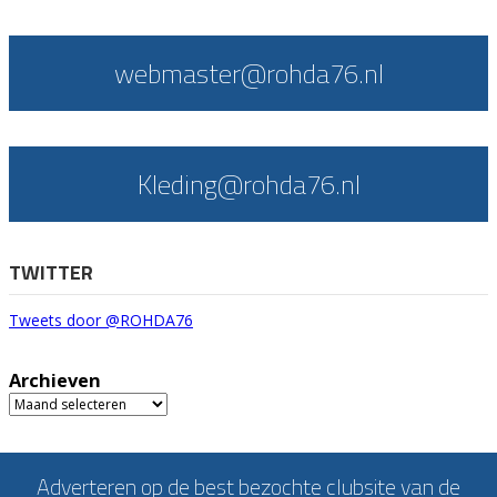
webmaster@rohda76.nl
Kleding@rohda76.nl
TWITTER
Tweets door @ROHDA76
Archieven
Archieven
Adverteren op de best bezochte clubsite van de