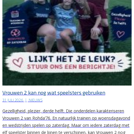
Vrouwen 2 kan nog wat speelsters gebruiken
31 JULI 2026
|
NIEUWS
Gezelligheid, plezier, derde helft. Die onderdelen karakteriseren
Vrouwen 2 van Rohda’76. En natuurlijk trainen op woensdagavond
en wedstrijden spelen op zaterdag. Maar om iedere zaterdag met
elf speelster binnen de lijnen te verschijnen, kan Vrouwen 2 nog