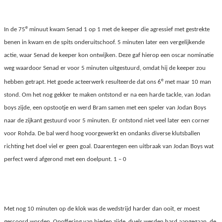
e
In de 75
minuut kwam Senad 1 op 1 met de keeper die agressief met gestrekte
benen in kwam en de spits onderuitschoof. 5 minuten later een vergelijkende
actie, waar Senad de keeper kon ontwijken. Deze gaf hierop een oscar nominatie
weg waardoor Senad er voor 5 minuten uitgestuurd, omdat hij de keeper zou
e
hebben getrapt. Het goede acteerwerk resulteerde dat ons 6
met maar 10 man
stond. Om het nog gekker te maken ontstond er na een harde tackle, van Jodan
boys zijde, een opstootje en werd Bram samen met een speler van Jodan Boys
naar de zijkant gestuurd voor 5 minuten. Er ontstond niet veel later een corner
voor Rohda. De bal werd hoog voorgewerkt en ondanks diverse klutsballen
richting het doel viel er geen goal. Daarentegen een uitbraak van Jodan Boys wat
perfect werd afgerond met een doelpunt. 1 – 0
Met nog 10 minuten op de klok was de wedstrijd harder dan ooit, er moest
gescoord worden. Opoffering van bieden zijde, duels werden hard aangegaan, de