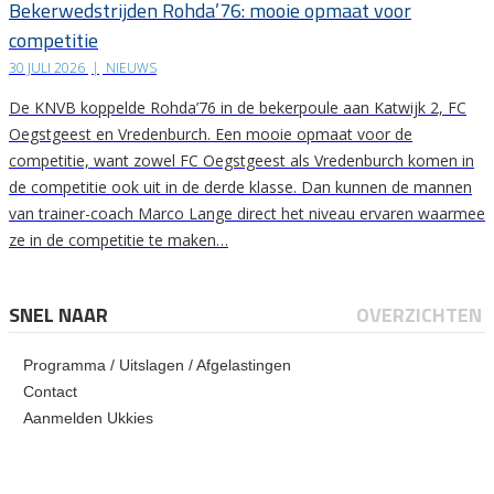
Bekerwedstrijden Rohda’76: mooie opmaat voor
competitie
30 JULI 2026
|
NIEUWS
De KNVB koppelde Rohda’76 in de bekerpoule aan Katwijk 2, FC
Oegstgeest en Vredenburch. Een mooie opmaat voor de
competitie, want zowel FC Oegstgeest als Vredenburch komen in
de competitie ook uit in de derde klasse. Dan kunnen de mannen
van trainer-coach Marco Lange direct het niveau ervaren waarmee
ze in de competitie te maken…
SNEL NAAR
OVERZICHTEN
Programma / Uitslagen / Afgelastingen
Contact
Aanmelden Ukkies