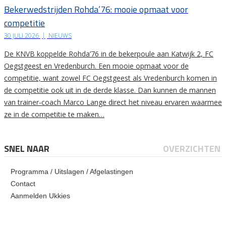
Bekerwedstrijden Rohda’76: mooie opmaat voor
competitie
30 JULI 2026
|
NIEUWS
De KNVB koppelde Rohda’76 in de bekerpoule aan Katwijk 2, FC
Oegstgeest en Vredenburch. Een mooie opmaat voor de
competitie, want zowel FC Oegstgeest als Vredenburch komen in
de competitie ook uit in de derde klasse. Dan kunnen de mannen
van trainer-coach Marco Lange direct het niveau ervaren waarmee
ze in de competitie te maken…
SNEL NAAR
OVERZICHTEN
Programma / Uitslagen / Afgelastingen
Contact
Aanmelden Ukkies