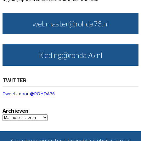
webmaster@rohda76.nl
Kleding@rohda76.nl
TWITTER
Tweets door @ROHDA76
Archieven
Archieven
Adverteren op de best bezochte clubsite van de