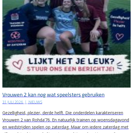
Vrouwen 2 kan nog wat speelsters gebruiken
31 JULI 2026
|
NIEUWS
Gezelligheid, plezier, derde helft. Die onderdelen karakteriseren
Vrouwen 2 van Rohda’76. En natuurlijk trainen op woensdagavond
en wedstrijden spelen op zaterdag. Maar om iedere zaterdag met