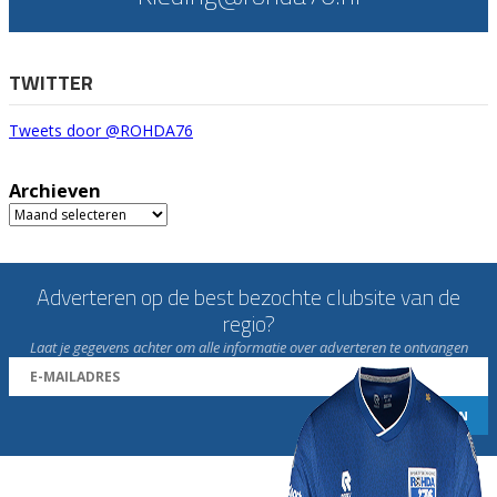
TWITTER
Tweets door @ROHDA76
Archieven
Archieven
Adverteren op de best bezochte clubsite van de
regio?
Laat je gegevens achter om alle informatie over adverteren te ontvangen