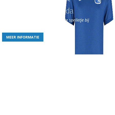
Word nu lid van Rohda
en geniet iedere week van het leukste spelletje bij
de leukste club!
MEER INFORMATIE
Gezellige zaterdagvereniging in Bodegraven. Het eerste elftal bij
de heren komt uit in de vierde klasse.