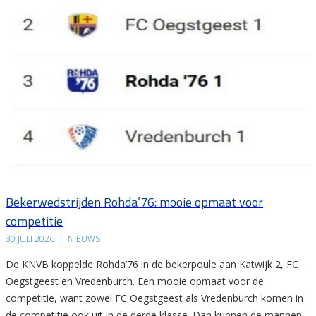
Bekerwedstrijden Rohda’76: mooie opmaat voor
competitie
30 JULI 2026
|
NIEUWS
De KNVB koppelde Rohda’76 in de bekerpoule aan Katwijk 2, FC
Oegstgeest en Vredenburch. Een mooie opmaat voor de
competitie, want zowel FC Oegstgeest als Vredenburch komen in
de competitie ook uit in de derde klasse. Dan kunnen de mannen