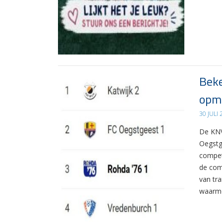
Beke
opma
30 JULI
De KNV
Oegstg
compet
de com
van tr
waarme