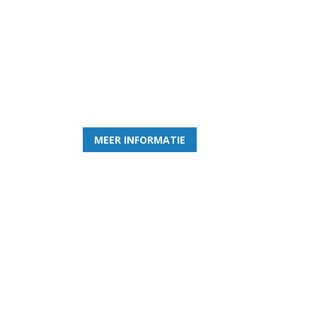
Word nu lid van Rohda
en geniet iedere week van het leukste spelletje bi
MEER INFORMATIE