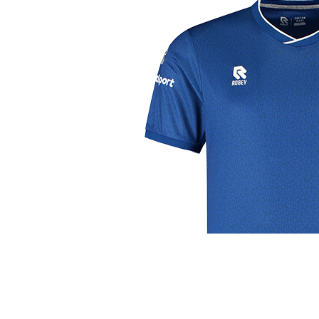
j de leukste club!
Club
Roosters
Ove
Algemene informatie
Speeldagenkalender
Alcoho