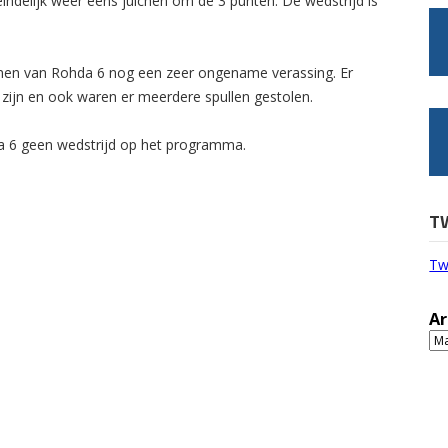
ndelijk weer eens juichen om de 3 punten. De wedstrijd is
nen van Rohda 6 nog een zeer ongename verassing. Er
 zijn en ook waren er meerdere spullen gestolen.
a 6 geen wedstrijd op het programma.
T
Tw
Ar
Ar