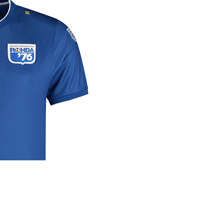
rige
lrichtlijn