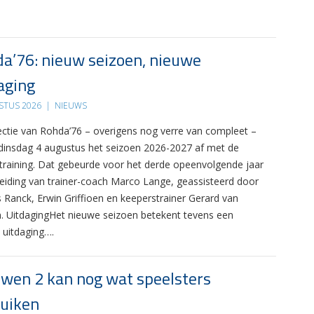
a’76: nieuw seizoen, nieuwe
aging
STUS 2026
|
NIEUWS
ectie van Rohda’76 – overigens nog verre van compleet –
 dinsdag 4 augustus het seizoen 2026-2027 af met de
 training. Dat gebeurde voor het derde opeenvolgende jaar
leiding van trainer-coach Marco Lange, geassisteerd door
s Ranck, Erwin Griffioen en keeperstrainer Gerard van
. UitdagingHet nieuwe seizoen betekent tevens een
 uitdaging….
wen 2 kan nog wat speelsters
uiken