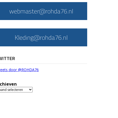
webmaster@rohda76.nl
Kleding@rohda76.nl
WITTER
eets door @ROHDA76
chieven
chieven