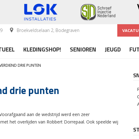
59
Broekveldselaan 2, Bodegraven
VACATU
TUEEL
KLEDINGSHOP!
SENIOREN
JEUGD
FU
VERDIEND DRIE PUNTEN
S
nd drie punten
Voorafgaand aan de wedstrijd werd een zeer
met het overlijden van Robbert Dorrepaal. Ook speelde wij
ST