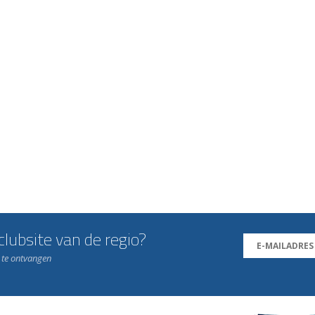
lubsite van de regio?
n te ontvangen