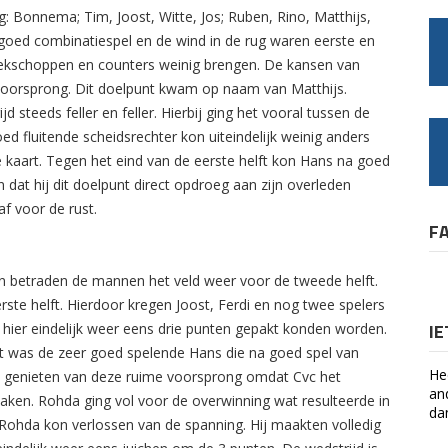
: Bonnema; Tim, Joost, Witte, Jos; Ruben, Rino, Matthijs,
goed combinatiespel en de wind in de rug waren eerste en
ekschoppen en counters weinig brengen. De kansen van
0 voorsprong. Dit doelpunt kwam op naam van Matthijs.
steeds feller en feller. Hierbij ging het vooral tussen de
ed fluitende scheidsrechter kon uiteindelijk weinig anders
 kaart. Tegen het eind van de eerste helft kon Hans na goed
 dat hij dit doelpunt direct opdroeg aan zijn overleden
af voor de rust.
F
 betraden de mannen het veld weer voor de tweede helft.
erste helft. Hierdoor kregen Joost, Ferdi en nog twee spelers
I
 hier eindelijk weer eens drie punten gepakt konden worden.
et was de zeer goed spelende Hans die na goed spel van
He
t genieten van deze ruime voorsprong omdat Cvc het
an
en. Rohda ging vol voor de overwinning wat resulteerde in
da
 Rohda kon verlossen van de spanning. Hij maakten volledig