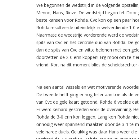
We begonnen de wedstrijd in de volgende opstelling
Menno; Hans, Rinze. De wedstrijd begon fel. Door 
beste kansen voor Rohda. Cvc kon op een paar ho
Rohda resulteerde uiteindelijk in welverdiende 1-
Naarmate de wedstrijd vorderende werd de wedstrijd 
spits van Cvc en het centrale duo van Rohda. De go
dan de spits van Cvc en witte belonen met een gele
doorzetten de 2-0 erin koppen! Erg mooi om te zien
vriend. Kort na dit moment blies de scheidsrechter 
Na een aantal wissels en wat motiverende woorden
De tweede helft ging er nog feller aan toe als de e
van Cvc de gele kaart getoond. Rohda 6 voelde dat
Er werd keihard gestreden voor de overwinning. H
Rohda de 3-0 erin kon leggen. Lang kon Rohda nie
onnodig weer spannend maakten door de 3-1 te mak
vele harde duels. Gelukkig was daar Hans weer die