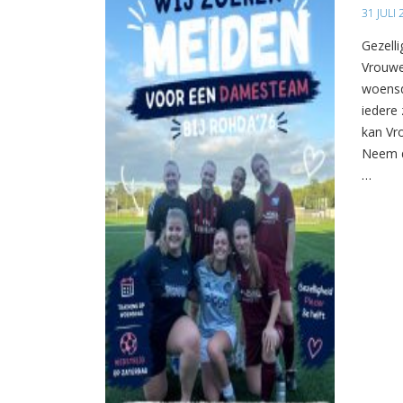
31 JULI
Gezelli
Vrouwe
woensd
iedere 
kan Vr
Neem d
…