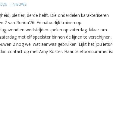
 2026
|
NIEUWS
gheid, plezier, derde helft. Die onderdelen karakteriseren
n 2 van Rohda’76. En natuurlijk trainen op
agavond en wedstrijden spelen op zaterdag. Maar om
zaterdag met elf speelster binnen de lijnen te verschijnen,
ouwen 2 nog wel wat aanwas gebruiken. Lijkt het jou iets?
an contact op met Amy Koster. Haar telefoonnummer is: