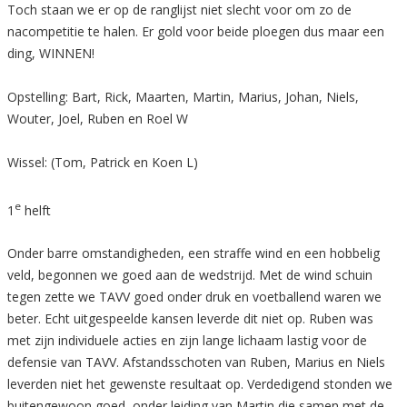
Toch staan we er op de ranglijst niet slecht voor om zo de
nacompetitie te halen. Er gold voor beide ploegen dus maar een
ding, WINNEN!
Opstelling: Bart, Rick, Maarten, Martin, Marius, Johan, Niels,
Wouter, Joel, Ruben en Roel W
Wissel: (Tom, Patrick en Koen L)
e
1
helft
Onder barre omstandigheden, een straffe wind en een hobbelig
veld, begonnen we goed aan de wedstrijd. Met de wind schuin
tegen zette we TAVV goed onder druk en voetballend waren we
beter. Echt uitgespeelde kansen leverde dit niet op. Ruben was
met zijn individuele acties en zijn lange lichaam lastig voor de
defensie van TAVV. Afstandsschoten van Ruben, Marius en Niels
leverden niet het gewenste resultaat op. Verdedigend stonden we
buitengewoon goed, onder leiding van Martin die samen met de