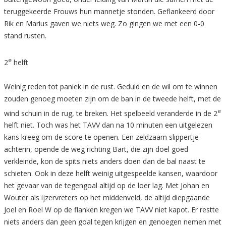
teruggekeerde Frouws hun mannetje stonden. Geflankeerd door
Rik en Marius gaven we niets weg. Zo gingen we met een 0-0
stand rusten.
e
2
helft
Weinig reden tot paniek in de rust. Geduld en de wil om te winnen
zouden genoeg moeten zijn om de ban in de tweede helft, met de
e
wind schuin in de rug, te breken. Het spelbeeld veranderde in de 2
helft niet. Toch was het TAVV dan na 10 minuten een uitgelezen
kans kreeg om de score te openen. Een zeldzaam slippertje
achterin, opende de weg richting Bart, die zijn doel goed
verkleinde, kon de spits niets anders doen dan de bal naast te
schieten. Ook in deze helft weinig uitgespeelde kansen, waardoor
het gevaar van de tegengoal altijd op de loer lag. Met Johan en
Wouter als ijzervreters op het middenveld, de altijd diepgaande
Joel en Roel W op de flanken kregen we TAVV niet kapot. Er restte
niets anders dan geen goal tegen krijgen en genoegen nemen met