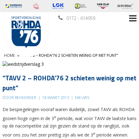
0172 - 614959
HOME
»
“TAVV 2 – ROHDA’76 2 SCHIETEN WEINIG OP MET PUNT”
“TAVV 2 – ROHDA’76 2 schieten weinig op met
punt”
DOOR BEHEERDER
|
18 MAART 2013
|
NIEUWS
De bespiegelingen vooraf waren duidelijk, zowel TAVV als ROHDA
e
gooien hoge ogen in de 3
periode, wat voor TAVV de laatste kans
op de nacompetitie zal zijn gezien de stand op de ranglijst, ook
e
voor ons zou het zeer prettig zijn als we de 3
periode winnen.