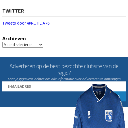
TWITTER
Tweets door @ROHDA76
Archieven
Archieven
Adverteren op de best bezochte clubsite van de
regio?
Laat je gegevens achter om alle informatie over adverteren te ontvangen