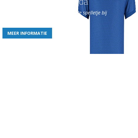
Word nu lid van Rohda
en geniet iedere week van het leukste spelletje bij
de leukste club!
MEER INFORMATIE
Gezellige zaterdagvereniging in Bodegraven. Het eerste elftal bij
de heren komt uit in de vierde klasse.
Club
Roosters
Overige