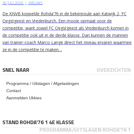
30 JULI 2026
|
NIEUWS
De KNVB koppelde Rohda’76 in de bekerpoule aan Katwijk 2, FC
Oegstgeest en Vredenburch. Een mooie opmaat voor de
competitie, want zowel FC Oegstgeest als Vredenburch komen in
de competitie ook uit in de derde klasse. Dan kunnen de mannen
van trainer-coach Marco Lange direct het niveau ervaren waarmee
ze in de competitie te maken…
SNEL NAAR
OVERZICHTEN
Programma / Uitslagen / Afgelastingen
Contact
Aanmelden Ukkies
STAND ROHDA'76 1 4E KLASSE
PROGRAMMA/UITSLAGEN ROHDA'76 1