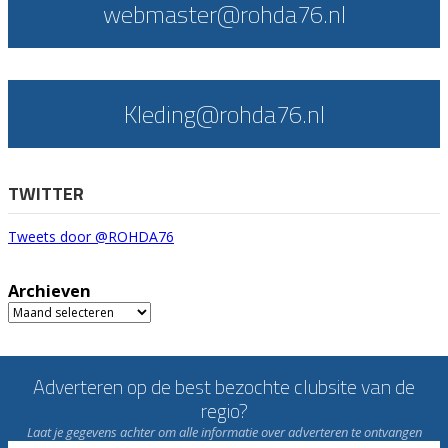
webmaster@rohda76.nl
Kleding@rohda76.nl
TWITTER
Tweets door @ROHDA76
Archieven
Archieven
Adverteren op de best bezochte clubsite van de
regio?
Laat je gegevens achter om alle informatie over adverteren te ontvangen