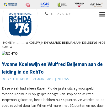
0172 - 614959
HOME
»
YVONNE KOELEWIJN EN WULFRED BEIJEMAN AAN DE LEIDING IN DE
ROHTO
Yvonne Koelewijn en Wulfred Beijeman aan de
leiding in de RohTo
DOOR BEHEERDER
|
23 MAART 2013
|
NIEUWS
Deze week had alleen Ruben Plu de juiste uitslag voorspeld.
Yvonne Koelwijn is op gelijke hoogte van koploper Wulfred
Beijeman gekomen, beide hebben nu 64 punten. Ze worden op de
voet gevolgd door Jan Willen v/d marel met 62 punten en net daar