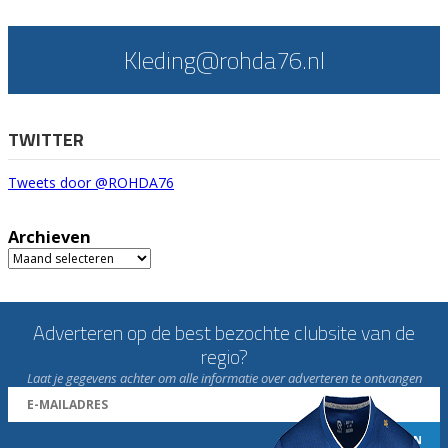
Kleding@rohda76.nl
TWITTER
Tweets door @ROHDA76
Archieven
Archieven
Adverteren op de best bezochte clubsite van de
regio?
Laat je gegevens achter om alle informatie over adverteren te ontvangen