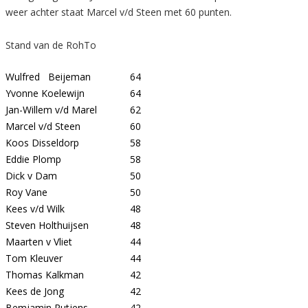
weer achter staat Marcel v/d Steen met 60 punten.
Stand van de RohTo
Wulfred Beijeman
64
Yvonne Koelewijn
64
Jan-Willem v/d Marel
62
Marcel v/d Steen
60
Koos Disseldorp
58
Eddie Plomp
58
Dick v Dam
50
Roy Vane
50
Kees v/d Wilk
48
Steven Holthuijsen
48
Maarten v Vliet
44
Tom Kleuver
44
Thomas Kalkman
42
Kees de Jong
42
Bemjamin Rutjens
42