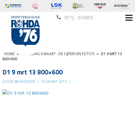
0172 - 614959
HOME
»
ZATERDAG 9 MAART : DE CIJFERS EN FOTO’S
»
D1 9 MRT 13
800×600
D1 9 mrt 13 800×600
DOOR BEHEERDER
|
10 MAART 2013
|