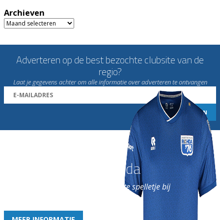
Archieven
Archieven
Adverteren op de best bezochte clubsite van de
regio?
Laat je gegevens achter om alle informatie over adverteren te ontvangen
Word nu lid van Rohda
en geniet iedere week van het leukste spelletje bij
de leukste club!
MEER INFORMATIE