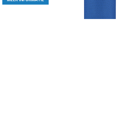
Gezellige zaterdagvereniging in Bodegraven. Het eerste elftal bij
de heren komt uit in de vierde klasse.
Club
Roosters
Overige
Algemene
Speeldagenkalender
Alcoholrichtlijn
informatie
Bardienst
In de media
Bestuur &
Schoonmaakrooster
Diverse