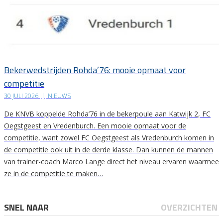
Bekerwedstrijden Rohda’76: mooie opmaat voor
competitie
30 JULI 2026
|
NIEUWS
De KNVB koppelde Rohda’76 in de bekerpoule aan Katwijk 2, FC
Oegstgeest en Vredenburch. Een mooie opmaat voor de
competitie, want zowel FC Oegstgeest als Vredenburch komen in
de competitie ook uit in de derde klasse. Dan kunnen de mannen
van trainer-coach Marco Lange direct het niveau ervaren waarmee
ze in de competitie te maken…
SNEL NAAR
OVERZICHTEN