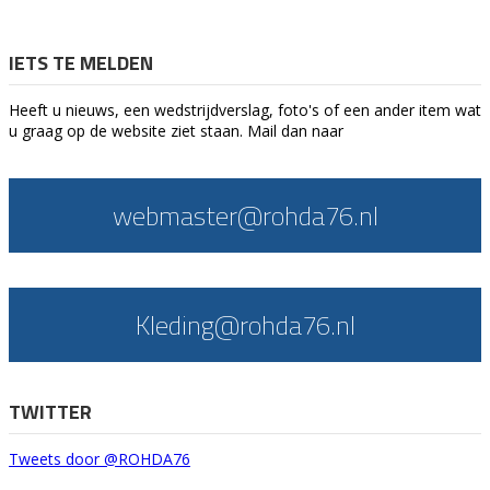
IETS TE MELDEN
Heeft u nieuws, een wedstrijdverslag, foto's of een ander item wat
u graag op de website ziet staan. Mail dan naar
webmaster@rohda76.nl
Kleding@rohda76.nl
TWITTER
Tweets door @ROHDA76