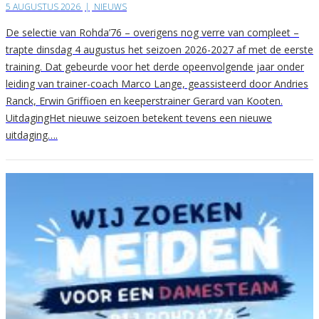
5 AUGUSTUS 2026
|
NIEUWS
De selectie van Rohda’76 – overigens nog verre van compleet –
trapte dinsdag 4 augustus het seizoen 2026-2027 af met de eerste
training. Dat gebeurde voor het derde opeenvolgende jaar onder
leiding van trainer-coach Marco Lange, geassisteerd door Andries
Ranck, Erwin Griffioen en keeperstrainer Gerard van Kooten.
UitdagingHet nieuwe seizoen betekent tevens een nieuwe
uitdaging….