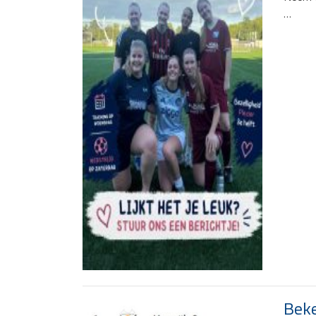
…
Beke