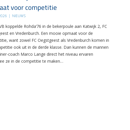
at voor competitie
 2026
|
NIEUWS
B koppelde Rohda’76 in de bekerpoule aan Katwijk 2, FC
eest en Vredenburch. Een mooie opmaat voor de
itie, want zowel FC Oegstgeest als Vredenburch komen in
petitie ook uit in de derde klasse. Dan kunnen de mannen
ainer-coach Marco Lange direct het niveau ervaren
e ze in de competitie te maken…