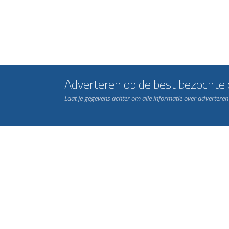
Adverteren op de best bezochte c
Laat je gegevens achter om alle informatie over advertere
Word nu lid van Rohda
en geniet iedere week van het leukste spelletje bi