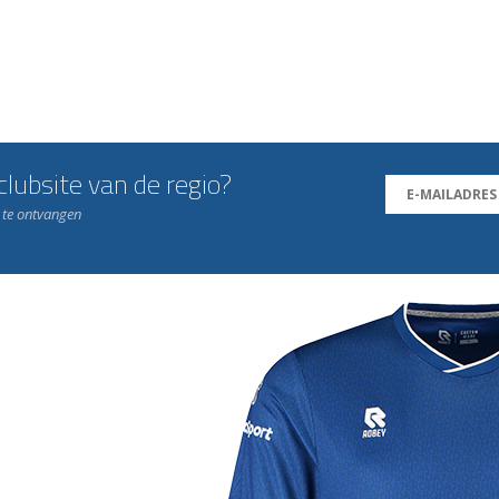
lubsite van de regio?
n te ontvangen
j de leukste club!