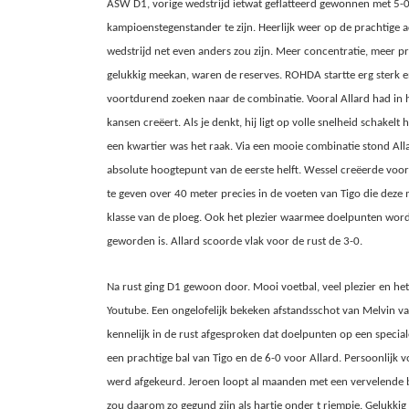
ASW D1, vorige wedstrijd ietwat geflatteerd gewonnen met 5-
kampioenstegenstander te zijn. Heerlijk weer op de prachtige
wedstrijd net even anders zou zijn. Meer concentratie, meer p
gelukkig meekan, waren de reserves.
ROHDA startte erg sterk en
voortdurend zoeken naar de combinatie. Vooral Allard had in he
kansen creëert. Als je denkt, hij ligt op volle snelheid schakelt
een kwartier was het raak. Via een mooie combinatie stond Alla
absolute hoogtepunt van de eerste helft. Wessel creëerde voor
te geven over 40 meter precies in de voeten van Tigo die deze 
klasse van de ploeg. Ook het plezier waarmee doelpunten word
geworden is. Allard scoorde vlak voor de rust de 3-0.
Na rust ging D1 gewoon door. Mooi voetbal, veel plezier en he
Youtube. Een ongelofelijk bekeken afstandsschot van Melvin v
kennelijk in de rust afgesproken dat doelpunten op een specia
een prachtige bal van Tigo en de 6-0 voor Allard. Persoonlijk v
werd afgekeurd. Jeroen loopt al maanden met een vervelende b
zou daarom zo gegund zijn als hartje onder t riempje. Gelukki