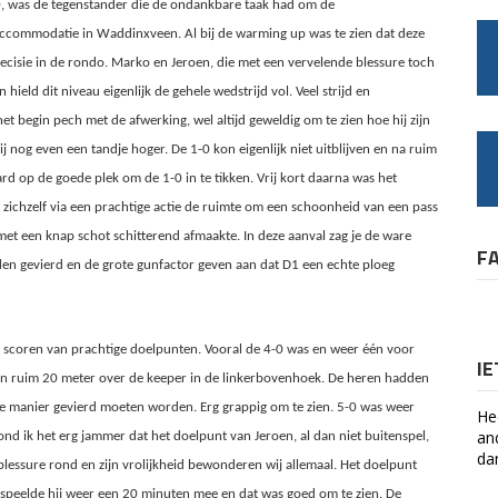
0, was de tegenstander die de ondankbare taak had om de
 accommodatie in Waddinxveen. Al bij de warming up was te zien dat deze
recisie in de rondo. Marko en Jeroen, die met een vervelende blessure toch
 hield dit niveau eigenlijk de gehele wedstrijd vol. Veel strijd en
t begin pech met de afwerking, wel altijd geweldig om te zien hoe hij zijn
 hij nog even een tandje hoger. De 1-0 kon eigenlijk niet uitblijven en na ruim
rd op de goede plek om de 1-0 in te tikken. Vrij kort daarna was het
 zichzelf via een prachtige actie de ruimte om een schoonheid van een pass
met een knap schot schitterend afmaakte. In deze aanval zag je de ware
F
en gevierd en de grote gunfactor geven aan dat D1 een echte ploeg
t scoren van prachtige doelpunten. Vooral de 4-0 was en weer één voor
I
an ruim 20 meter over de keeper in de linkerbovenhoek. De heren hadden
le manier gevierd moeten worden. Erg grappig om te zien. 5-0 was weer
He
an
ond ik het erg jammer dat het doelpunt van Jeroen, al dan niet buitenspel,
da
lessure rond en zijn vrolijkheid bewonderen wij allemaal. Het doelpunt
g speelde hij weer een 20 minuten mee en dat was goed om te zien. De