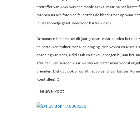
eretreffer van ASW was ene mooie aanval maar na het laatste f
mannen na alle foto’s en felicitaties de kleedkamer op waar h
in het zonnetje gezet, waarvoor hartelijk dank.
De mannen hebben het dit jaar gedaan, maar konden het niet z
en betrokken trainer met allen omging, met Novica en Marc als 
coaching van Kees, altijd raak en zinvol, droegen bij aan het 
afsluiten. Een seizoen waar we sterker, beter maar vooral ongelo
vrienden. Blijf dat, ook al wordt het volgend jaar lastiger. Ko
Komt allen!!!!
Teeuwe Poot