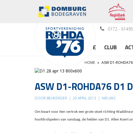
0172 - 6149
HOME
CLUB
AC
HOME
»
ASW D1-ROHDA76 
ASW D1-ROHDA76 D1 De
DOOR BEHEERDER
|
29 APRIL 2013
|
NIEUWS
Om kwart voor tien vertrok een grote stoet richting Waddinxvee
hoofdrolspelers van vandaag, de helden van D1. Allen Koert on