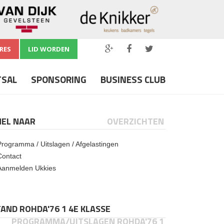
RES
LID WORDEN
TSAL
SPONSORING
BUSINESS CLUB
NEL NAAR
OVERZICHTEN
Programma / Uitslagen / Afgelastingen
Contact
Aanmelden Ukkies
AND ROHDA'76 1 4E KLASSE
PROGRAMMA/UITSLAGEN ROHDA'76 1