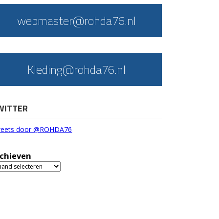
webmaster@rohda76.nl
Kleding@rohda76.nl
WITTER
eets door @ROHDA76
chieven
chieven