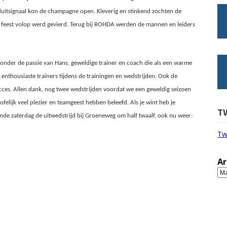
luitsignaal kon de champagne open. Kleverig en stinkend zochten de
et feest volop werd gevierd. Terug bij ROHDA werden de mannen en leiders
onder de passie van Hans, geweldige trainer en coach die als een warme
enthousiaste trainers tijdens de trainingen en wedstrijden. Ook de
succes. Allen dank, nog twee wedstrijden voordat we een geweldig seizoen
felijk veel plezier en teamgeest hebben beleefd. Als je wint heb je
T
mende zaterdag de uitwedstrijd bij Groeneweg om half twaalf, ook nu weer:
Tw
Ar
Ar