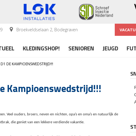
59
Broekveldselaan 2, Bodegraven
VACATU
TUEEL
KLEDINGSHOP!
SENIOREN
JEUGD
FU
D1 DE KAMPIOENSWEDSTRIJD!!!
S
 Kampioenswedstrijd!!!
n. Veel ouders, broers, neven en nichten, opa’s en oma’s en natuurlijk de
tbrak, die geniet van een lekkere verdiende vakantie.
ST