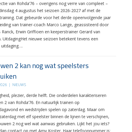
ectie van Rohda’76 – overigens nog verre van compleet –
 dinsdag 4 augustus het seizoen 2026-2027 af met de
 training. Dat gebeurde voor het derde opeenvolgende jaar
leiding van trainer-coach Marco Lange, geassisteerd door
s Ranck, Erwin Griffioen en keeperstrainer Gerard van
. UitdagingHet nieuwe seizoen betekent tevens een
 uitdaging….
wen 2 kan nog wat speelsters
uiken
 2026
|
NIEUWS
gheid, plezier, derde helft. Die onderdelen karakteriseren
n 2 van Rohda’76. En natuurlijk trainen op
agavond en wedstrijden spelen op zaterdag. Maar om
zaterdag met elf speelster binnen de lijnen te verschijnen,
ouwen 2 nog wel wat aanwas gebruiken. Lijkt het jou iets?
an contact op met Amy Koster. Haar telefoonnummer is: