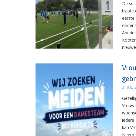
De sel
trapte
eerste
onder 
Andrie
Kooten
nieuwe
Vrou
gebr
31 JULI
Gezelli
Vrouwe
woensd
iedere 
kan Vr
Neem d