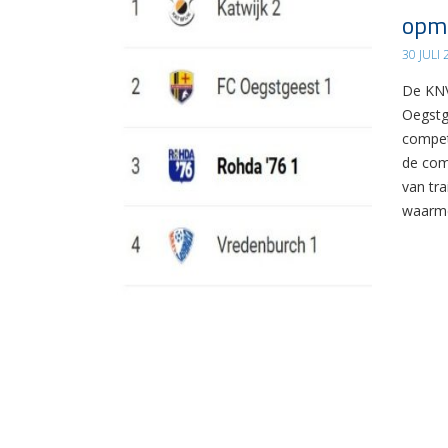
opma
30 JULI
De KNV
Oegstg
compet
de com
van tr
waarme