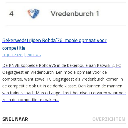
Bekerwedstrijden Rohda’76: mooie opmaat voor
competitie
30 JULI 2026
|
NIEUWS
De KNVB koppelde Rohda’76 in de bekerpoule aan Katwijk 2, FC
Oegstgeest en Vredenburch. Een mooie opmaat voor de
competitie, want zowel FC Oegstgeest als Vredenburch komen in
de competitie ook uit in de derde klasse. Dan kunnen de mannen
van trainer-coach Marco Lange direct het niveau ervaren waarmee
ze in de competitie te maken…
SNEL NAAR
OVERZICHTEN