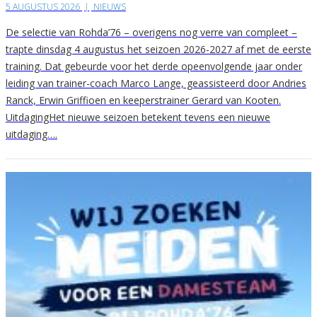
5 AUGUSTUS 2026
|
NIEUWS
De selectie van Rohda’76 – overigens nog verre van compleet –
trapte dinsdag 4 augustus het seizoen 2026-2027 af met de eerste
training. Dat gebeurde voor het derde opeenvolgende jaar onder
leiding van trainer-coach Marco Lange, geassisteerd door Andries
Ranck, Erwin Griffioen en keeperstrainer Gerard van Kooten.
UitdagingHet nieuwe seizoen betekent tevens een nieuwe
uitdaging….