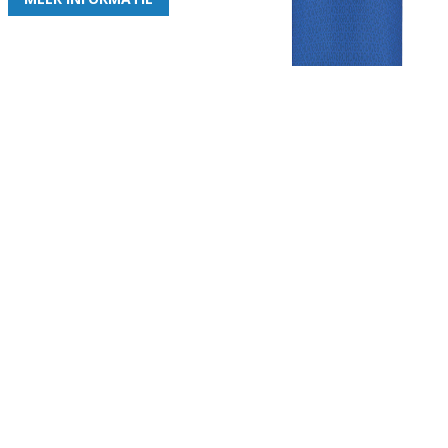
Gezellige zaterdagvereniging in Bodegraven. Het eerste elftal bij
de heren komt uit in de vierde klasse.
Club
Roosters
Overige
Algemene
Speeldagenkalender
Alcoholrichtlijn
informatie
Bardienst
In de media
Bestuur &
Schoonmaakrooster
Diverse