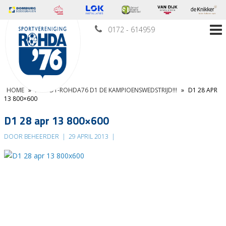
0172 - 614959
HOME
»
ASW D1-ROHDA76 D1 DE KAMPIOENSWEDSTRIJD!!!
»
D1 28 APR
13 800×600
D1 28 apr 13 800×600
DOOR BEHEERDER
|
29 APRIL 2013
|