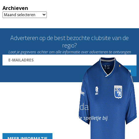
Archieven
Archieven
Adverteren op de best bezochte clubsite van de
regio?
Laat je gegevens achter om alle informatie over adverteren te ontvangen
Word nu lid van Rohda
en geniet iedere week van het leukste spelletje bij
de leukste club!
MEER INFORMATIE