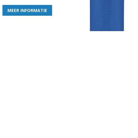
MEER INFORMATIE
Gezellige zaterdagvereniging in Bodegraven. Het eerste elftal bij
de heren komt uit in de vierde klasse.
Club
Roosters
Overige
Algemene
Speeldagenkalender
Alcoholrichtlijn
informatie
Bardienst
In de media