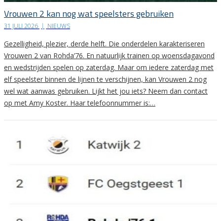
Vrouwen 2 kan nog wat speelsters gebruiken
31 JULI 2026
|
NIEUWS
Gezelligheid, plezier, derde helft. Die onderdelen karakteriseren
Vrouwen 2 van Rohda’76. En natuurlijk trainen op woensdagavond
en wedstrijden spelen op zaterdag. Maar om iedere zaterdag met
elf speelster binnen de lijnen te verschijnen, kan Vrouwen 2 nog
wel wat aanwas gebruiken. Lijkt het jou iets? Neem dan contact
op met Amy Koster. Haar telefoonnummer is:…