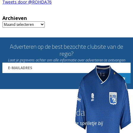
Tweets door @ROHDA76
Archieven
Archieven
Adverteren op de best bezochte clubsite van de
regio?
Laat je gegevens achter om alle informatie over adverteren te ontvangen
Word nu lid van Rohda
en geniet iedere week van het leukste spelletje bij
de leukste club!