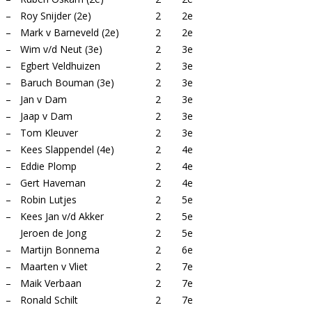
–
Roy Snijder (2e)
2
2e
–
Mark v Barneveld (2e)
2
2e
–
Wim v/d Neut (3e)
2
3e
–
Egbert Veldhuizen
2
3e
–
Baruch Bouman (3e)
2
3e
–
Jan v Dam
2
3e
–
Jaap v Dam
2
3e
–
Tom Kleuver
2
3e
–
Kees Slappendel (4e)
2
4e
–
Eddie Plomp
2
4e
–
Gert Haveman
2
4e
–
Robin Lutjes
2
5e
–
Kees Jan v/d Akker
2
5e
Jeroen de Jong
2
5e
–
Martijn Bonnema
2
6e
–
Maarten v Vliet
2
7e
–
Maik Verbaan
2
7e
–
Ronald Schilt
2
7e