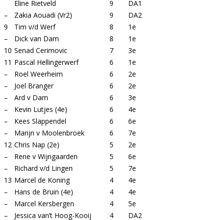
Eline Rietveld
9
DA1
–
Zakia Aouadi (Vr2)
9
DA2
9
Tim v/d Werf
8
1e
–
Dick van Dam
8
1e
10
Senad Cerimovic
7
3e
11
Pascal Hellingerwerf
6
1e
–
Roel Weerheim
6
2e
–
Joel Branger
6
2e
–
Ard v Dam
6
3e
–
Kevin Lutjes (4e)
6
4e
–
Kees Slappendel
6
6e
–
Marijn v Moolenbroek
6
7e
12
Chris Nap (2e)
5
2e
–
Rene v Wijngaarden
5
6e
–
Richard v/d Lingen
5
7e
13
Marcel de Koning
4
4e
–
Hans de Bruin (4e)
4
4e
–
Marcel Kersbergen
4
5e
–
Jessica van’t Hoog-Kooij
4
DA2