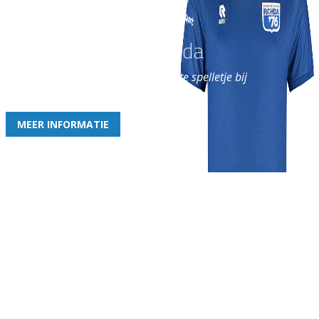
Word nu lid van Rohda
en geniet iedere week van het leukste spelletje bij
de leukste club!
MEER INFORMATIE
Gezellige zaterdagvereniging in Bodegraven. Het eerste elftal bij
de heren komt uit in de vierde klasse.