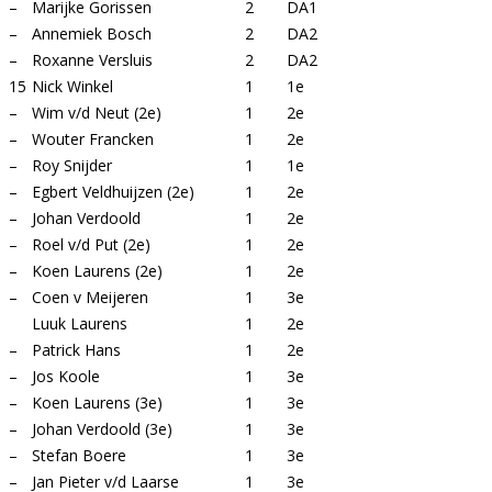
–
Marijke Gorissen
2
DA1
–
Annemiek Bosch
2
DA2
–
Roxanne Versluis
2
DA2
15
Nick Winkel
1
1e
–
Wim v/d Neut (2e)
1
2e
–
Wouter Francken
1
2e
–
Roy Snijder
1
1e
–
Egbert Veldhuijzen (2e)
1
2e
–
Johan Verdoold
1
2e
–
Roel v/d Put (2e)
1
2e
–
Koen Laurens (2e)
1
2e
–
Coen v Meijeren
1
3e
Luuk Laurens
1
2e
–
Patrick Hans
1
2e
–
Jos Koole
1
3e
–
Koen Laurens (3e)
1
3e
–
Johan Verdoold (3e)
1
3e
–
Stefan Boere
1
3e
–
Jan Pieter v/d Laarse
1
3e