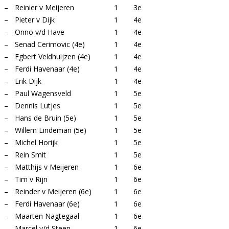
–
Reinier v Meijeren
1
3e
–
Pieter v Dijk
1
4e
–
Onno v/d Have
1
4e
–
Senad Cerimovic (4e)
1
4e
–
Egbert Veldhuijzen (4e)
1
4e
–
Ferdi Havenaar (4e)
1
4e
–
Erik Dijk
1
4e
–
Paul Wagensveld
1
5e
–
Dennis Lutjes
1
5e
–
Hans de Bruin (5e)
1
5e
–
Willem Lindeman (5e)
1
5e
–
Michel Horijk
1
5e
–
Rein Smit
1
5e
–
Matthijs v Meijeren
1
6e
–
Tim v Rijn
1
6e
–
Reinder v Meijeren (6e)
1
6e
–
Ferdi Havenaar (6e)
1
6e
–
Maarten Nagtegaal
1
6e
–
Marcel v/d Steen
1
6e