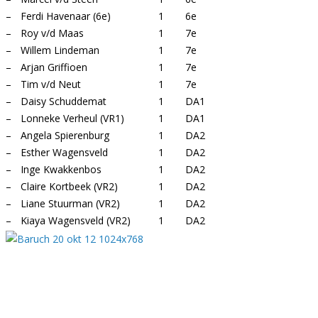
–
Ferdi Havenaar (6e)
1
6e
–
Roy v/d Maas
1
7e
–
Willem Lindeman
1
7e
–
Arjan Griffioen
1
7e
–
Tim v/d Neut
1
7e
–
Daisy Schuddemat
1
DA1
–
Lonneke Verheul (VR1)
1
DA1
–
Angela Spierenburg
1
DA2
–
Esther Wagensveld
1
DA2
–
Inge Kwakkenbos
1
DA2
–
Claire Kortbeek (VR2)
1
DA2
–
Liane Stuurman (VR2)
1
DA2
–
Kiaya Wagensveld (VR2)
1
DA2