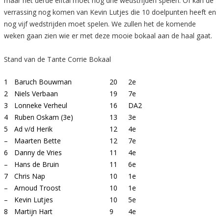
maar het derde elftal moet nog drie wedstrijden spelen. Of kan de
verrassing nog komen van Kevin Lutjes die 10 doelpunten heeft en
nog vijf wedstrijden moet spelen. We zullen het de komende
weken gaan zien wie er met deze mooie bokaal aan de haal gaat.
Stand van de Tante Corrie Bokaal
1
Baruch Bouwman
20
2e
2
Niels Verbaan
19
7e
3
Lonneke Verheul
16
DA2
4
Ruben Oskam (3e)
13
3e
5
Ad v/d Herik
12
4e
–
Maarten Bette
12
7e
6
Danny de Vries
11
4e
–
Hans de Bruin
11
6e
7
Chris Nap
10
1e
–
Arnoud Troost
10
1e
–
Kevin Lutjes
10
5e
8
Martijn Hart
9
4e