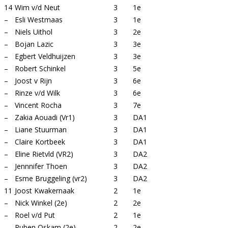
14
Wim v/d Neut
3
1e
–
Esli Westmaas
3
1e
–
Niels Uithol
3
2e
–
Bojan Lazic
3
3e
–
Egbert Veldhuijzen
3
3e
–
Robert Schinkel
3
5e
–
Joost v Rijn
3
6e
–
Rinze v/d Wilk
3
6e
–
Vincent Rocha
3
7e
–
Zakia Aouadi (Vr1)
3
DA1
–
Liane Stuurman
3
DA1
–
Claire Kortbeek
3
DA1
–
Eline Rietvld (VR2)
3
DA2
–
Jennnifer Thoen
3
DA2
–
Esme Bruggeling (vr2)
3
DA2
11
Joost Kwakernaak
2
1e
–
Nick Winkel (2e)
2
2e
–
Roel v/d Put
2
1e
–
Ruben Oskam (2e)
2
2e