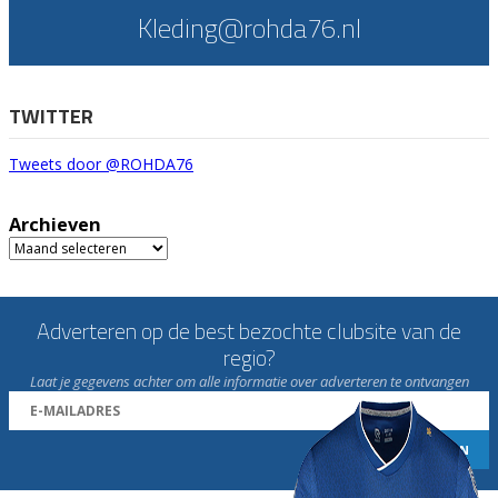
Kleding@rohda76.nl
TWITTER
Tweets door @ROHDA76
Archieven
Archieven
Adverteren op de best bezochte clubsite van de
regio?
Laat je gegevens achter om alle informatie over adverteren te ontvangen