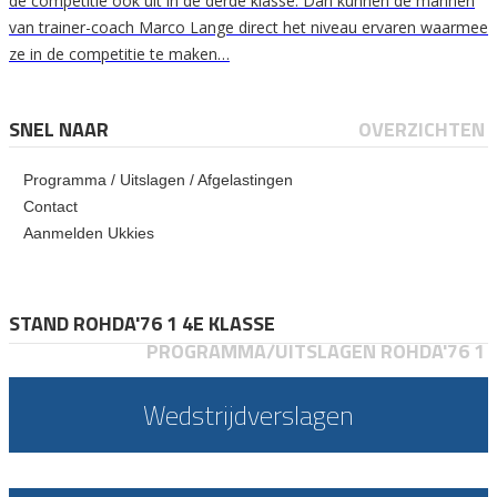
de competitie ook uit in de derde klasse. Dan kunnen de mannen
van trainer-coach Marco Lange direct het niveau ervaren waarmee
ze in de competitie te maken…
SNEL NAAR
OVERZICHTEN
Programma / Uitslagen / Afgelastingen
Contact
Aanmelden Ukkies
STAND ROHDA'76 1 4E KLASSE
PROGRAMMA/UITSLAGEN ROHDA'76 1
Wedstrijdverslagen