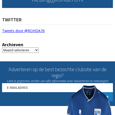
TWITTER
Tweets door @ROHDA76
Archieven
Archieven
Adverteren op de best bezochte clubsite van de
regio?
Laat je gegevens achter om alle informatie over adverteren te ontvangen