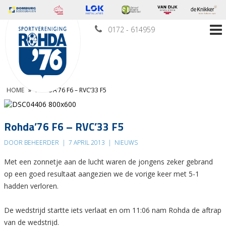
0172 - 614959
HOME
»
ROHDA’76 F6 – RVC’33 F5
Rohda’76 F6 – RVC’33 F5
DOOR BEHEERDER
|
7 APRIL 2013
|
NIEUWS
Met een zonnetje aan de lucht waren de jongens zeker gebrand
op een goed resultaat aangezien we de vorige keer met 5-1
hadden verloren.
De wedstrijd startte iets verlaat en om 11:06 nam Rohda de aftrap
van de wedstrijd.