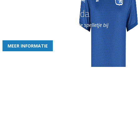
Word nu lid van Rohda
en geniet iedere week van het leukste spelletje bij
de leukste club!
MEER INFORMATIE
Gezellige zaterdagvereniging in Bodegraven. Het eerste elftal bij
de heren komt uit in de vierde klasse.