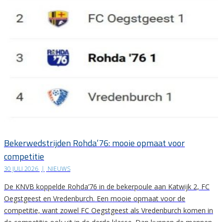
Bekerwedstrijden Rohda’76: mooie opmaat voor
competitie
30 JULI 2026
|
NIEUWS
De KNVB koppelde Rohda’76 in de bekerpoule aan Katwijk 2, FC
Oegstgeest en Vredenburch. Een mooie opmaat voor de
competitie, want zowel FC Oegstgeest als Vredenburch komen in