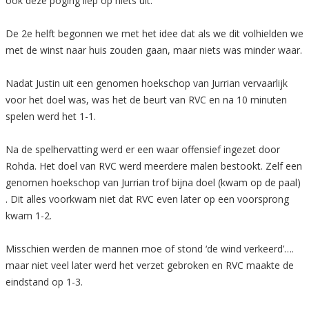
ook deze poging liep op niets uit.
De 2e helft begonnen we met het idee dat als we dit volhielden we
met de winst naar huis zouden gaan, maar niets was minder waar.
Nadat Justin uit een genomen hoekschop van Jurrian vervaarlijk
voor het doel was, was het de beurt van RVC en na 10 minuten
spelen werd het 1-1.
Na de spelhervatting werd er een waar offensief ingezet door
Rohda. Het doel van RVC werd meerdere malen bestookt. Zelf een
genomen hoekschop van Jurrian trof bijna doel (kwam op de paal)
. Dit alles voorkwam niet dat RVC even later op een voorsprong
kwam 1-2.
Misschien werden de mannen moe of stond ‘de wind verkeerd’….
maar niet veel later werd het verzet gebroken en RVC maakte de
eindstand op 1-3.