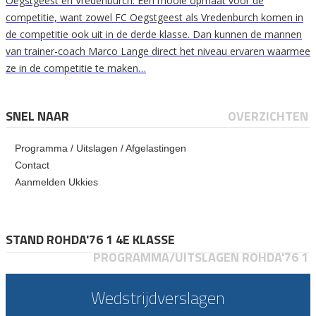
Oegstgeest en Vredenburch. Een mooie opmaat voor de
competitie, want zowel FC Oegstgeest als Vredenburch komen in
de competitie ook uit in de derde klasse. Dan kunnen de mannen
van trainer-coach Marco Lange direct het niveau ervaren waarmee
ze in de competitie te maken…
SNEL NAAR
OVERZICHTEN
Programma / Uitslagen / Afgelastingen
Contact
Aanmelden Ukkies
STAND ROHDA'76 1 4E KLASSE
PROGRAMMA/UITSLAGEN ROHDA'76 1
Wedstrijdverslagen