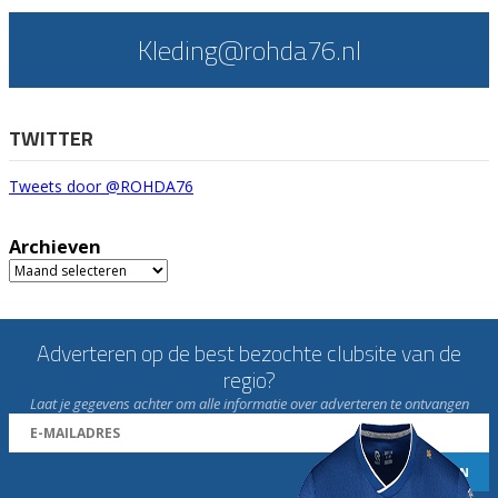
Kleding@rohda76.nl
TWITTER
Tweets door @ROHDA76
Archieven
Archieven
Adverteren op de best bezochte clubsite van de
regio?
Laat je gegevens achter om alle informatie over adverteren te ontvangen