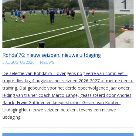
Rohda’76: nieuw seizoen, nieuwe uitdaging
5 AUGUSTUS 2026
|
NIEUWS
De selectie van Rohda’76 – overigens nog verre van compleet –
trapte dinsdag 4 augustus het seizoen 2026-2027 af met de eerste
training. Dat gebeurde voor het derde opeenvolgende jaar onder
leiding van trainer-coach Marco Lange, geassisteerd door Andries
Ranck, Erwin Griffioen en keeperstrainer Gerard van Kooten.
UitdagingHet nieuwe seizoen betekent tevens een nieuwe
uitdaging….