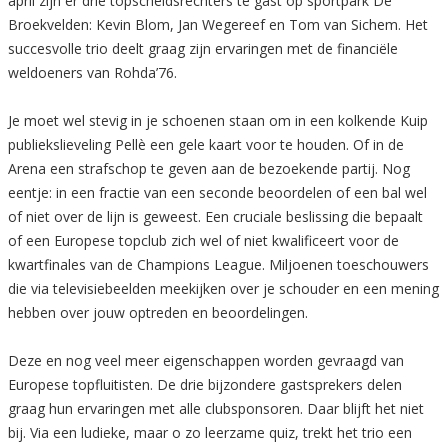
april zijn er drie topscheidsrechters te gast op sportpark De
Broekvelden: Kevin Blom, Jan Wegereef en Tom van Sichem. Het
succesvolle trio deelt graag zijn ervaringen met de financiële
weldoeners van Rohda’76.
Je moet wel stevig in je schoenen staan om in een kolkende Kuip
publiekslieveling Pellè een gele kaart voor te houden. Of in de
Arena een strafschop te geven aan de bezoekende partij. Nog
eentje: in een fractie van een seconde beoordelen of een bal wel
of niet over de lijn is geweest. Een cruciale beslissing die bepaalt
of een Europese topclub zich wel of niet kwalificeert voor de
kwartfinales van de Champions League. Miljoenen toeschouwers
die via televisiebeelden meekijken over je schouder en een mening
hebben over jouw optreden en beoordelingen.
Deze en nog veel meer eigenschappen worden gevraagd van
Europese topfluitisten. De drie bijzondere gastsprekers delen
graag hun ervaringen met alle clubsponsoren. Daar blijft het niet
bij. Via een ludieke, maar o zo leerzame quiz, trekt het trio een