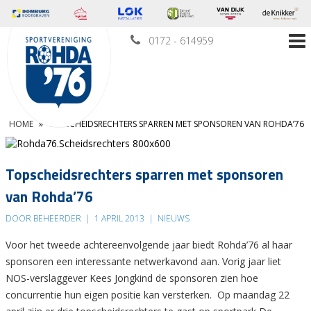
0172 - 614959
HOME
»
TOPSCHEIDSRECHTERS SPARREN MET SPONSOREN VAN ROHDA’76
Topscheidsrechters sparren met sponsoren
van Rohda’76
DOOR BEHEERDER
|
1 APRIL 2013
|
NIEUWS
Voor het tweede achtereenvolgende jaar biedt Rohda’76 al haar
sponsoren een interessante netwerkavond aan. Vorig jaar liet
NOS-verslaggever Kees Jongkind de sponsoren zien hoe
concurrentie hun eigen positie kan versterken. Op maandag 22