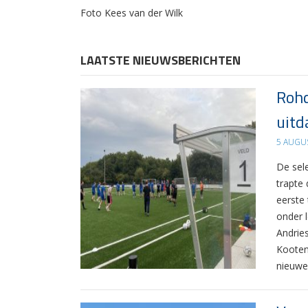
Foto Kees van der Wilk
LAATSTE NIEUWSBERICHTEN
Rohd
uitd
5 AUGU
De sel
trapte
eerste
onder 
Andrie
Kooten
nieuwe