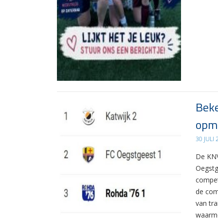
Beke
opma
30 JULI
De KNV
Oegstg
compet
de com
van tr
waarme