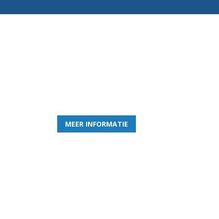
Word nu lid van Rohda
en geniet iedere week van het leukste spelletje bi
MEER INFORMATIE