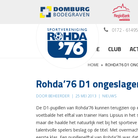
0172 - 6149
HOME
CLUB
AC
HOME
»
ROHDA’76 D1 ON
Rohda’76 D1 ongeslage
DOOR BEHEERDER
|
25 MEI 2013
|
NIEUWS
De D1-pupillen van Rohda’76 kunnen terugzien op e
voetbalde het elftal van trainer Hans Lipsius in he
maar die haalde het natuurlijk niet bij het sportiev
talentvolle spelers beslag op de titel. Met overmac
eerste klas. Een pupillenelftal van Rohda’76 was d