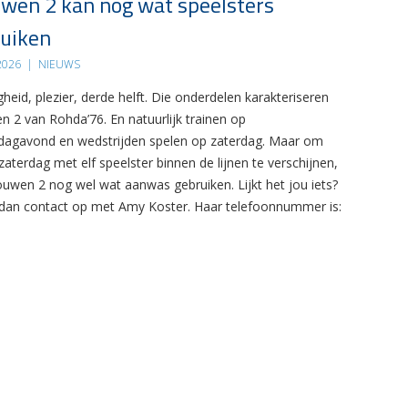
wen 2 kan nog wat speelsters
uiken
 2026
|
NIEUWS
gheid, plezier, derde helft. Die onderdelen karakteriseren
n 2 van Rohda’76. En natuurlijk trainen op
agavond en wedstrijden spelen op zaterdag. Maar om
zaterdag met elf speelster binnen de lijnen te verschijnen,
ouwen 2 nog wel wat aanwas gebruiken. Lijkt het jou iets?
an contact op met Amy Koster. Haar telefoonnummer is: