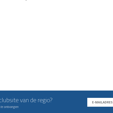
lubsite van de regio?
n te ontvangen