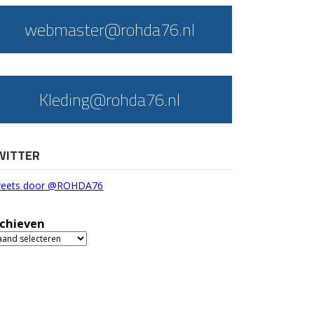
webmaster@rohda76.nl
Kleding@rohda76.nl
WITTER
eets door @ROHDA76
chieven
chieven