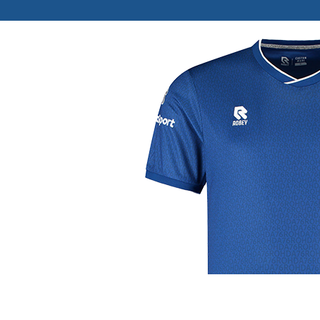
j de leukste club!
Club
Roosters
Ove