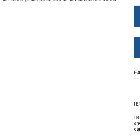
F
I
He
an
da