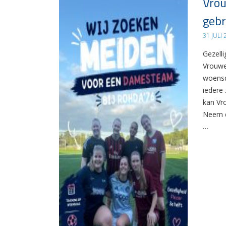
Vrou
gebr
31 JULI
Gezelli
Vrouwe
woensd
iedere 
kan Vr
Neem d
…