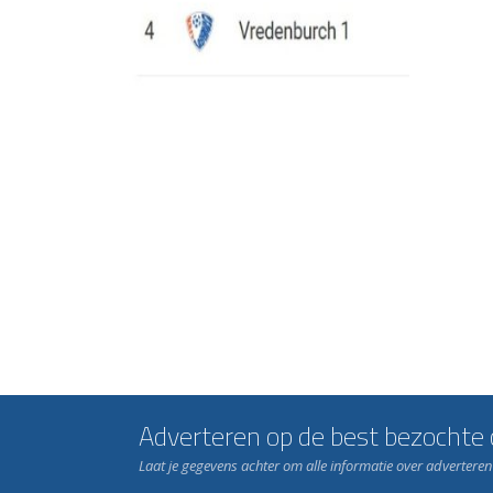
Adverteren op de best bezochte c
Laat je gegevens achter om alle informatie over advertere