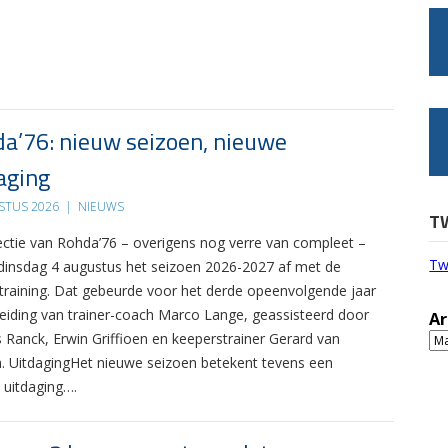
a’76: nieuw seizoen, nieuwe
aging
STUS 2026
|
NIEUWS
T
ectie van Rohda’76 – overigens nog verre van compleet –
Tw
 dinsdag 4 augustus het seizoen 2026-2027 af met de
 training. Dat gebeurde voor het derde opeenvolgende jaar
leiding van trainer-coach Marco Lange, geassisteerd door
Ar
s Ranck, Erwin Griffioen en keeperstrainer Gerard van
Ar
. UitdagingHet nieuwe seizoen betekent tevens een
 uitdaging….