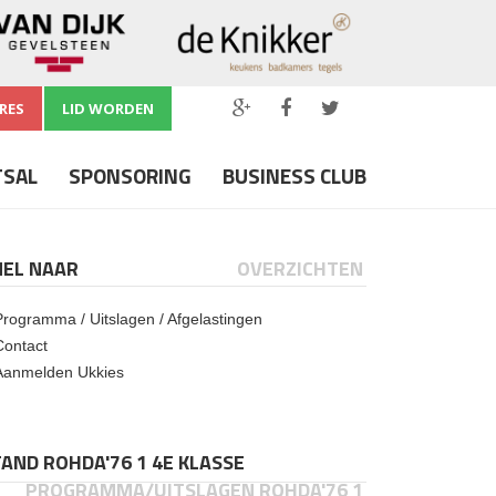
RES
LID WORDEN
TSAL
SPONSORING
BUSINESS CLUB
NEL NAAR
OVERZICHTEN
Programma / Uitslagen / Afgelastingen
Contact
Aanmelden Ukkies
AND ROHDA'76 1 4E KLASSE
PROGRAMMA/UITSLAGEN ROHDA'76 1