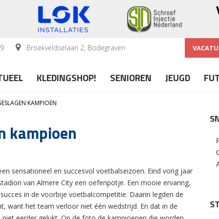
59
Broekveldselaan 2, Bodegraven
VACATU
TUEEL
KLEDINGSHOP!
SENIOREN
JEUGD
FU
GESLAGEN KAMPIOEN
S
n kampioen
en sensationeel en succesvol voetbalseizoen. Eind vorig jaar
t stadion van Almere City een oefenpotje. Een mooie ervaring,
e succes in de voorbije voetbalcompetitie. Daarin legden de
ST
ht, want het team verloor niet één wedstrijd. En dat in de
at niet eerder gelukt. Op de foto de kampioenen die worden