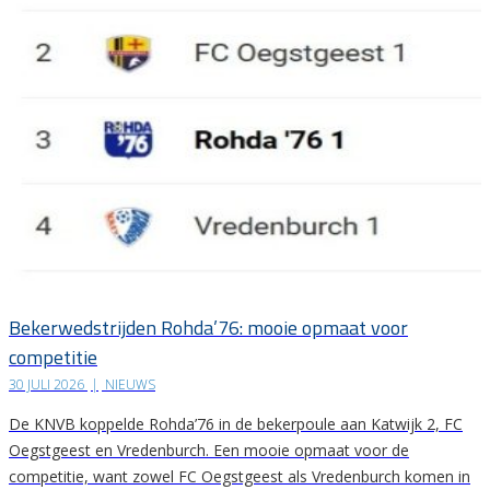
Bekerwedstrijden Rohda’76: mooie opmaat voor
competitie
30 JULI 2026
|
NIEUWS
De KNVB koppelde Rohda’76 in de bekerpoule aan Katwijk 2, FC
Oegstgeest en Vredenburch. Een mooie opmaat voor de
competitie, want zowel FC Oegstgeest als Vredenburch komen in