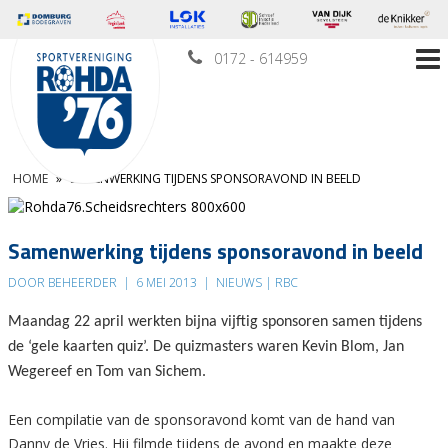
0172 - 614959
HOME
»
SAMENWERKING TIJDENS SPONSORAVOND IN BEELD
Samenwerking tijdens sponsoravond in beeld
DOOR BEHEERDER
|
6 MEI 2013
|
NIEUWS | RBC
Maandag 22 april werkten bijna vijftig sponsoren samen tijdens
de ‘gele kaarten quiz’. De quizmasters waren Kevin Blom, Jan
Wegereef en Tom van Sichem.
Een compilatie van de sponsoravond komt van de hand van
Danny de Vries. Hij filmde tijdens de avond en maakte deze