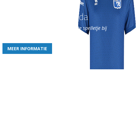
Word nu lid van Rohda
en geniet iedere week van het leukste spelletje bij
de leukste club!
MEER INFORMATIE
Gezellige zaterdagvereniging in Bodegraven. Het eerste elftal bij
de heren komt uit in de vierde klasse.