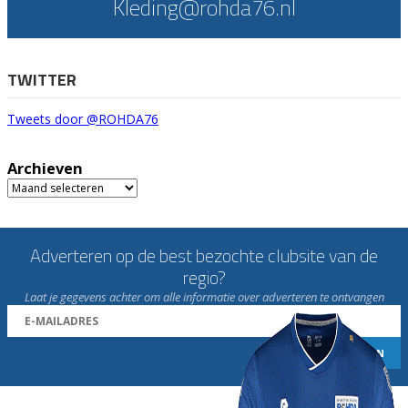
Kleding@rohda76.nl
TWITTER
Tweets door @ROHDA76
Archieven
Archieven
Adverteren op de best bezochte clubsite van de
regio?
Laat je gegevens achter om alle informatie over adverteren te ontvangen