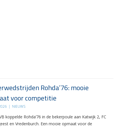
rwedstrijden Rohda’76: mooie
at voor competitie
 2026
|
NIEUWS
B koppelde Rohda’76 in de bekerpoule aan Katwijk 2, FC
eest en Vredenburch. Een mooie opmaat voor de