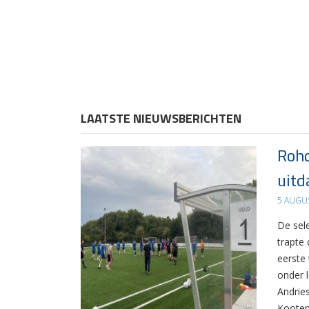
LAATSTE NIEUWSBERICHTEN
Rohd
uitd
5 AUGU
De sel
trapte
eerste
onder 
Andrie
Kooten