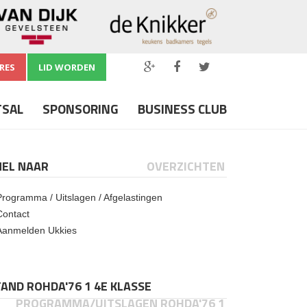
RES
LID WORDEN
TSAL
SPONSORING
BUSINESS CLUB
NEL NAAR
OVERZICHTEN
Programma / Uitslagen / Afgelastingen
Contact
Aanmelden Ukkies
AND ROHDA'76 1 4E KLASSE
PROGRAMMA/UITSLAGEN ROHDA'76 1