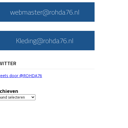
webmaster@rohda76.nl
Kleding@rohda76.nl
WITTER
eets door @ROHDA76
chieven
chieven