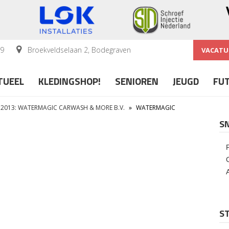
59
Broekveldselaan 2, Bodegraven
VACATU
TUEEL
KLEDINGSHOP!
SENIOREN
JEUGD
FU
 2013: WATERMAGIC CARWASH & MORE B.V.
»
WATERMAGIC
S
ST