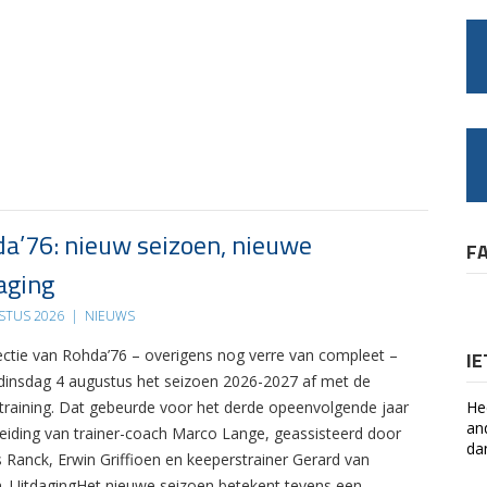
a’76: nieuw seizoen, nieuwe
F
aging
STUS 2026
|
NIEUWS
ectie van Rohda’76 – overigens nog verre van compleet –
I
 dinsdag 4 augustus het seizoen 2026-2027 af met de
 training. Dat gebeurde voor het derde opeenvolgende jaar
He
an
leiding van trainer-coach Marco Lange, geassisteerd door
da
s Ranck, Erwin Griffioen en keeperstrainer Gerard van
. UitdagingHet nieuwe seizoen betekent tevens een