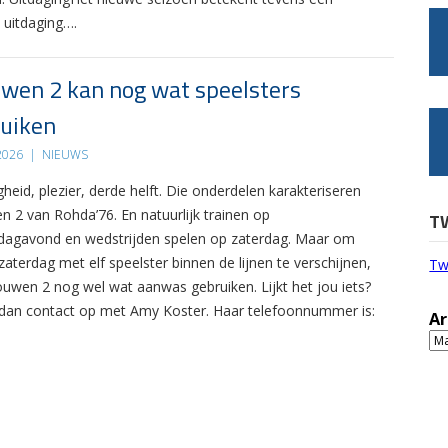
 uitdaging….
wen 2 kan nog wat speelsters
uiken
 2026
|
NIEUWS
gheid, plezier, derde helft. Die onderdelen karakteriseren
n 2 van Rohda’76. En natuurlijk trainen op
T
agavond en wedstrijden spelen op zaterdag. Maar om
zaterdag met elf speelster binnen de lijnen te verschijnen,
Tw
ouwen 2 nog wel wat aanwas gebruiken. Lijkt het jou iets?
an contact op met Amy Koster. Haar telefoonnummer is:
Ar
Ar