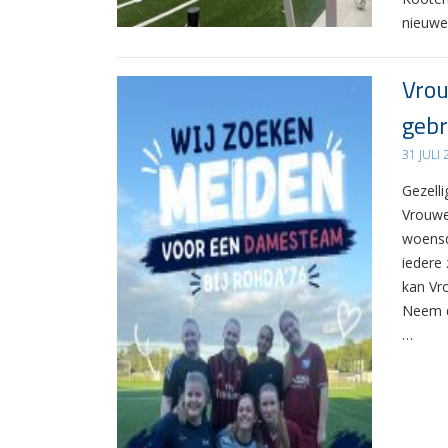
nieuwe
Vrou
gebr
31 JULI
Gezelli
Vrouwe
woensd
iedere 
kan Vr
Neem d
…