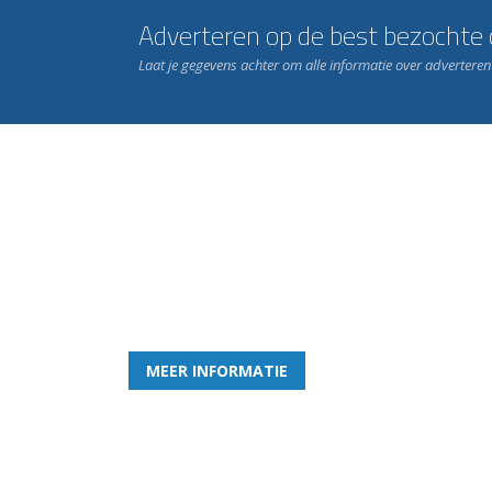
Adverteren op de best bezochte c
Laat je gegevens achter om alle informatie over advertere
Word nu lid van Rohda
en geniet iedere week van het leukste spelletje bi
MEER INFORMATIE