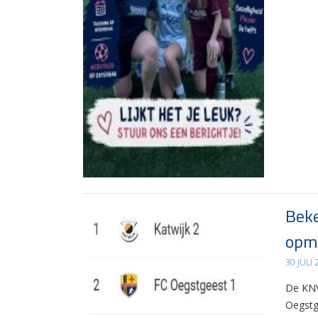
Beke
opma
30 JULI
De KNV
Oegstg