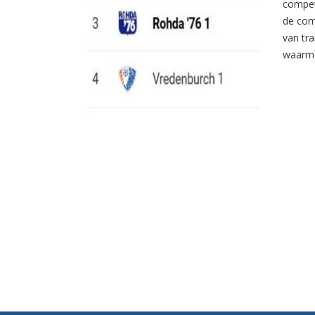
compet
de com
van tr
waarme