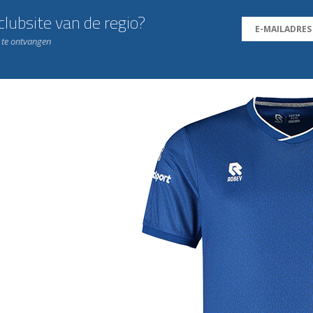
lubsite van de regio?
n te ontvangen
j de leukste club!