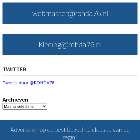
webmaster@rohda76.nl
Kleding@rohda76.nl
TWITTER
Tweets door @ROHDA76
Archieven
Archieven
Adverteren op de best bezochte clubsite van de
regio?