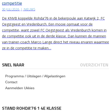
competitie
30 JULI 2026
|
NIEUWS
De KNVB koppelde Rohda’76 in de bekerpoule aan Katwijk 2, FC
Oegstgeest en Vredenburch. Een mooie opmaat voor de
competitie, want zowel FC Oegstgeest als Vredenburch komen in
de competitie ook uit in de derde klasse. Dan kunnen de mannen
van trainer-coach Marco Lange direct het niveau ervaren waarmee
ze in de competitie te maken…
SNEL NAAR
OVERZICHTEN
Programma / Uitslagen / Afgelastingen
Contact
Aanmelden Ukkies
STAND ROHDA'76 1 4E KLASSE