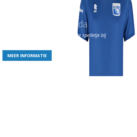
Word nu lid van Rohda
en geniet iedere week van het leukste spelletje bij
de leukste club!
MEER INFORMATIE
Gezellige zaterdagvereniging in Bodegraven. Het eerste elftal bij
de heren komt uit in de vierde klasse.