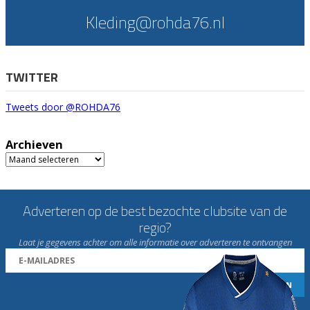
Kleding@rohda76.nl
TWITTER
Tweets door @ROHDA76
Archieven
Archieven
Adverteren op de best bezochte clubsite van de
regio?
Laat je gegevens achter om alle informatie over adverteren te ontvangen