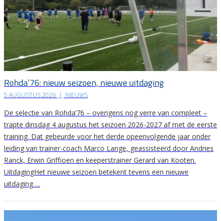
Rohda’76: nieuw seizoen, nieuwe uitdaging
5 AUGUSTUS 2026
|
NIEUWS
De selectie van Rohda’76 – overigens nog verre van compleet –
trapte dinsdag 4 augustus het seizoen 2026-2027 af met de eerste
training. Dat gebeurde voor het derde opeenvolgende jaar onder
leiding van trainer-coach Marco Lange, geassisteerd door Andries
Ranck, Erwin Griffioen en keeperstrainer Gerard van Kooten.
UitdagingHet nieuwe seizoen betekent tevens een nieuwe
uitdaging….