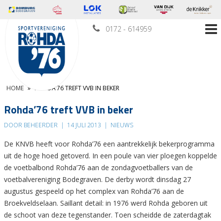
0172 - 614959
HOME
»
ROHDA’76 TREFT VVB IN BEKER
Rohda’76 treft VVB in beker
DOOR BEHEERDER
|
14 JULI 2013
|
NIEUWS
De KNVB heeft voor Rohda’76 een aantrekkelijk bekerprogramma
uit de hoge hoed getoverd. In een poule van vier ploegen koppelde
de voetbalbond Rohda’76 aan de zondagvoetballers van de
voetbalvereniging Bodegraven. De derby wordt dinsdag 27
augustus gespeeld op het complex van Rohda’76 aan de
Broekveldselaan. Saillant detail: in 1976 werd Rohda geboren uit
de schoot van deze tegenstander. Toen scheidde de zaterdagtak