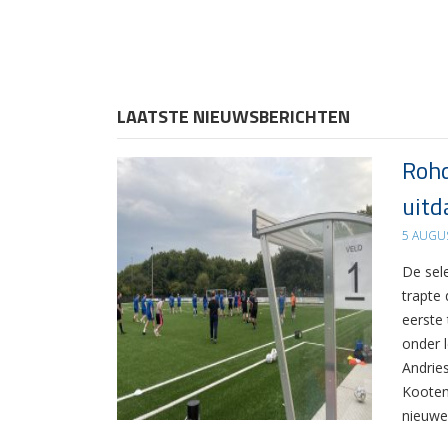
LAATSTE NIEUWSBERICHTEN
Rohd
uitd
5 AUGU
De sel
trapte
eerste
onder 
Andrie
Kooten
nieuwe