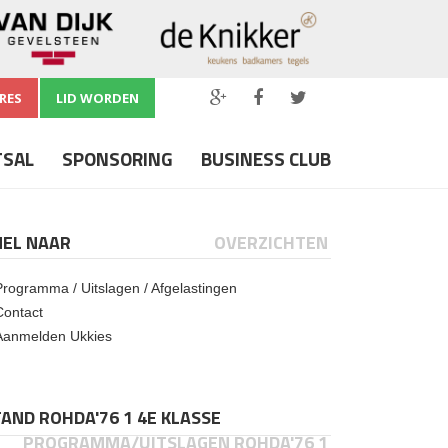
RES
LID WORDEN
TSAL
SPONSORING
BUSINESS CLUB
NEL NAAR
OVERZICHTEN
Programma / Uitslagen / Afgelastingen
Contact
Aanmelden Ukkies
AND ROHDA'76 1 4E KLASSE
PROGRAMMA/UITSLAGEN ROHDA'76 1