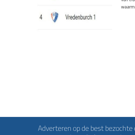
waarme
Adverteren op de best bezochte c