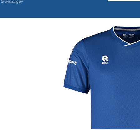
n te ontvangen
j de leukste club!