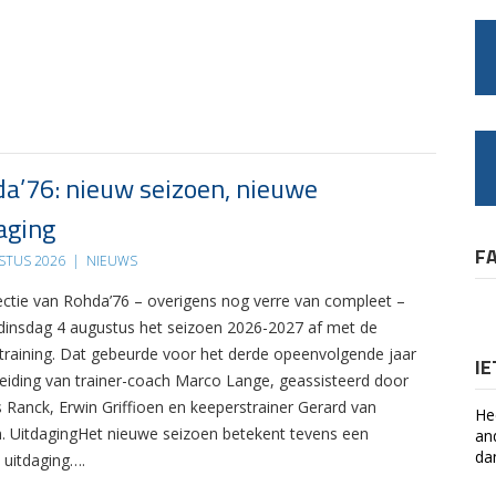
a’76: nieuw seizoen, nieuwe
aging
F
STUS 2026
|
NIEUWS
ectie van Rohda’76 – overigens nog verre van compleet –
 dinsdag 4 augustus het seizoen 2026-2027 af met de
 training. Dat gebeurde voor het derde opeenvolgende jaar
I
leiding van trainer-coach Marco Lange, geassisteerd door
s Ranck, Erwin Griffioen en keeperstrainer Gerard van
He
. UitdagingHet nieuwe seizoen betekent tevens een
an
da
 uitdaging….