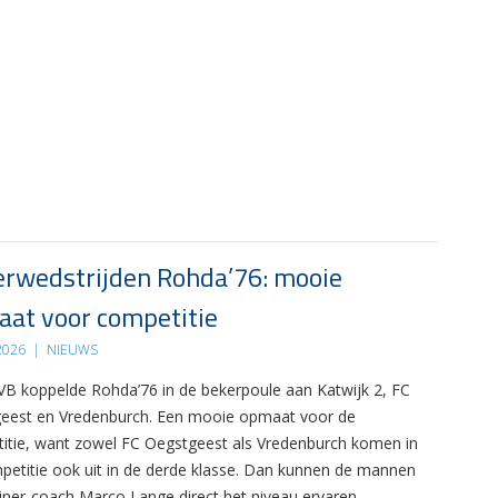
rwedstrijden Rohda’76: mooie
at voor competitie
 2026
|
NIEUWS
B koppelde Rohda’76 in de bekerpoule aan Katwijk 2, FC
eest en Vredenburch. Een mooie opmaat voor de
itie, want zowel FC Oegstgeest als Vredenburch komen in
petitie ook uit in de derde klasse. Dan kunnen de mannen
ainer-coach Marco Lange direct het niveau ervaren