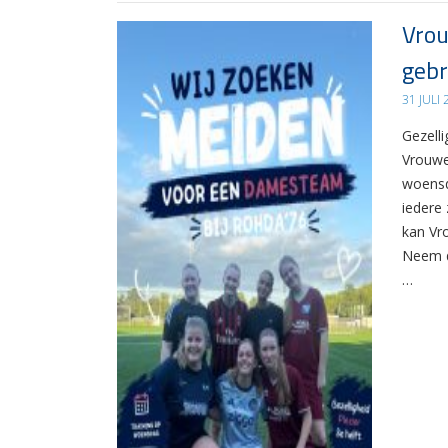
Vrou
gebr
31 JULI
Gezelli
Vrouwe
woensd
iedere 
kan Vr
Neem d
…