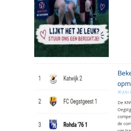
Beke
opma
30 JULI
De KNV
Oegstg
compet
de com
van tr