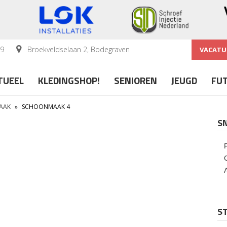
59
Broekveldselaan 2, Bodegraven
VACATU
TUEEL
KLEDINGSHOP!
SENIOREN
JEUGD
FU
AAK
»
SCHOONMAAK 4
S
ST