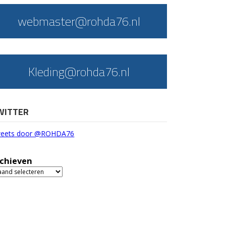
webmaster@rohda76.nl
Kleding@rohda76.nl
WITTER
eets door @ROHDA76
chieven
chieven