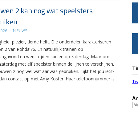
wen 2 kan nog wat speelsters
uiken
 2026
|
NIEUWS
gheid, plezier, derde helft. Die onderdelen karakteriseren
n 2 van Rohda’76. En natuurlijk trainen op
agavond en wedstrijden spelen op zaterdag. Maar om
zaterdag met elf speelster binnen de lijnen te verschijnen,
T
ouwen 2 nog wel wat aanwas gebruiken. Lijkt het jou iets?
an contact op met Amy Koster. Haar telefoonnummer is:
Tw
Ar
Ar