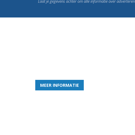
Laat je gegevens achter om alle informatie over advertere
Word nu lid van Rohda
en geniet iedere week van het leukste spelletje bi
MEER INFORMATIE