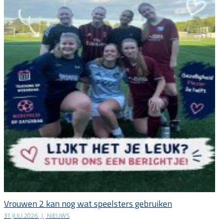
Vrouwen 2 kan nog wat speelsters gebruiken
31 JULI 2026
|
NIEUWS