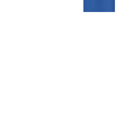
Gezellige zaterdagvereniging in Bodegraven. Het eerste elftal bij
de heren komt uit in de vierde klasse.
Club
Roosters
Overige
Algemene
Speeldagenkalender
Alcoholrichtlijn
informatie
Bardienst
In de media
Bestuur &
Schoonmaakrooster
Diverse
Commissies
kleedkamers
links