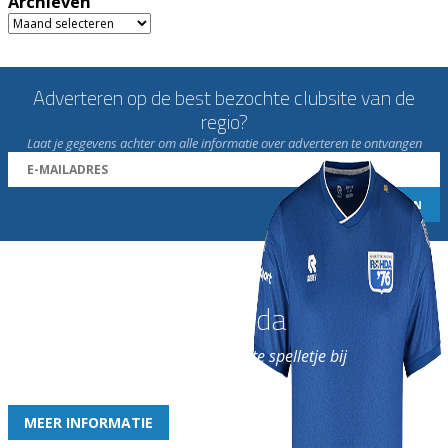
Archieven
Archieven
Adverteren op de best bezochte clubsite van de
regio?
Laat je gegevens achter om alle informatie over adverteren te ontvangen
Word nu lid van Rohda
en geniet iedere week van het leukste spelletje bij
de leukste club!
MEER INFORMATIE