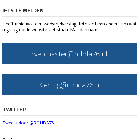
IETS TE MELDEN
Heeft u nieuws, een wedstrijdverslag, foto's of een ander item wat
u graag op de website ziet staan. Mail dan naar
webmaster@rohda76.nl
Kleding@rohda76.nl
TWITTER
Tweets door @ROHDA76