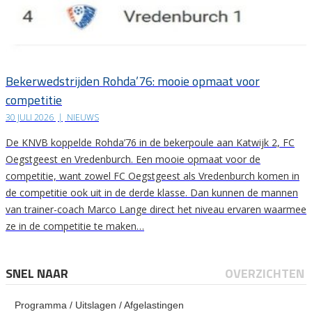
Bekerwedstrijden Rohda’76: mooie opmaat voor
competitie
30 JULI 2026
|
NIEUWS
De KNVB koppelde Rohda’76 in de bekerpoule aan Katwijk 2, FC
Oegstgeest en Vredenburch. Een mooie opmaat voor de
competitie, want zowel FC Oegstgeest als Vredenburch komen in
de competitie ook uit in de derde klasse. Dan kunnen de mannen
van trainer-coach Marco Lange direct het niveau ervaren waarmee
ze in de competitie te maken…
SNEL NAAR
OVERZICHTEN
Programma / Uitslagen / Afgelastingen