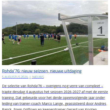
Rohda’76: nieuw seizoen, nieuwe uitdaging
5 AUGUSTUS 2026
|
NIEUWS
De selectie van Rohda’76 – overigens nog verre van compleet –
trapte dinsdag 4 augustus het seizoen 2026-2027 af met de eerste
training. Dat gebeurde voor het derde opeenvolgende jaar onder
leiding van trainer-coach Marco Lange, geassisteerd door Andries
Ranck, Erwin Griffioen en keeperstrainer Gerard van Kooten.