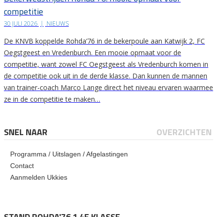
competitie
30 JULI 2026
|
NIEUWS
De KNVB koppelde Rohda’76 in de bekerpoule aan Katwijk 2, FC
Oegstgeest en Vredenburch. Een mooie opmaat voor de
competitie, want zowel FC Oegstgeest als Vredenburch komen in
de competitie ook uit in de derde klasse. Dan kunnen de mannen
van trainer-coach Marco Lange direct het niveau ervaren waarmee
ze in de competitie te maken…
SNEL NAAR
OVERZICHTEN
Programma / Uitslagen / Afgelastingen
Contact
Aanmelden Ukkies
STAND ROHDA'76 1 4E KLASSE