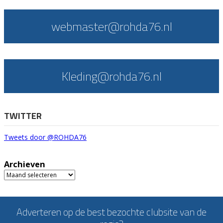
webmaster@rohda76.nl
Kleding@rohda76.nl
TWITTER
Tweets door @ROHDA76
Archieven
Archieven
Adverteren op de best bezochte clubsite van de