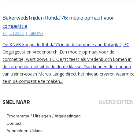
Bekerwedstrijden Rohda’76: mooie opmaat voor
competitie
30 JULI 2026
|
NIEUWS
De KNVB koppelde Rohda’76 in de bekerpoule aan Katwijk 2, FC
Oegstgeest en Vredenburch. Een mooie opmaat voor de
competitie, want zowel FC Oegstgeest als Vredenburch komen in
de competitie ook uit in de derde klasse. Dan kunnen de mannen
van trainer-coach Marco Lange direct het niveau ervaren waarmee
ze in de competitie te maken…
SNEL NAAR
OVERZICHTEN
Programma / Uitslagen / Afgelastingen
Contact
Aanmelden Ukkies