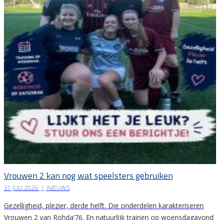
Vrouwen 2 kan nog wat speelsters gebruiken
31 JULI 2026
|
NIEUWS
Gezelligheid, plezier, derde helft. Die onderdelen karakteriseren
Vrouwen 2 van Rohda’76. En natuurlijk trainen op woensdagavond