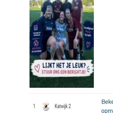
Beke
opma