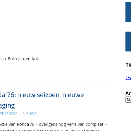
lijn. Foto Jeroen Kok
T
Tw
a’76: nieuw seizoen, nieuwe
Ar
Ar
aging
STUS 2026
|
NIEUWS
ectie van Rohda’76 – overigens nog verre van compleet –