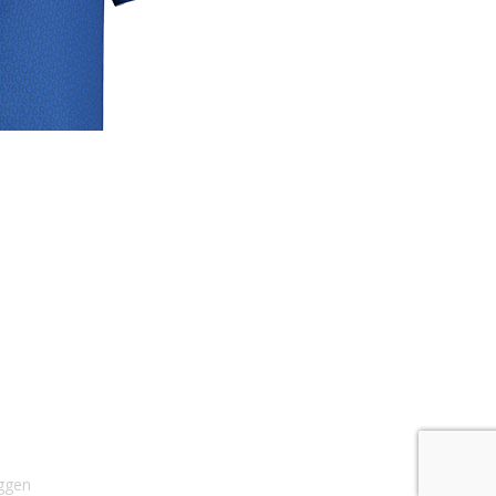
rige
lrichtlijn
 media
se links
cyverklaring
rijdverslagen
ggen