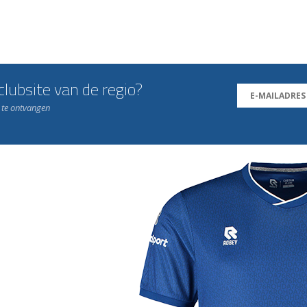
lubsite van de regio?
n te ontvangen
j de leukste club!