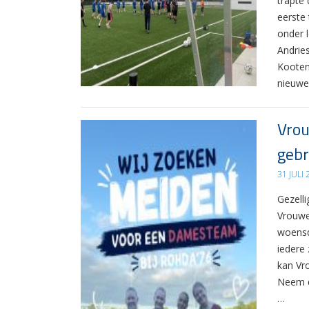
trapte
eerste
onder 
Andrie
Kooten
nieuwe
Vrou
gebr
31 JULI
Gezelli
Vrouwe
woensd
iedere 
kan Vr
Neem d
…