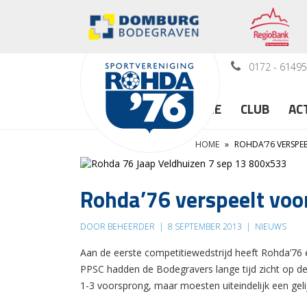
0172 - 6149
HOME
CLUB
AC
HOME
»
ROHDA’76 VERSP
Rohda’76 verspeelt voo
DOOR BEHEERDER
|
8 SEPTEMBER 2013
|
NIEUWS
Aan de eerste competitiewedstrijd heeft Rohda’76
PPSC hadden de Bodegravers lange tijd zicht op de
1-3 voorsprong, maar moesten uiteindelijk een gelijk