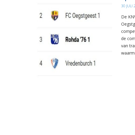
30 JULI
De KNV
Oegstg
compet
de com
van tr
waarme