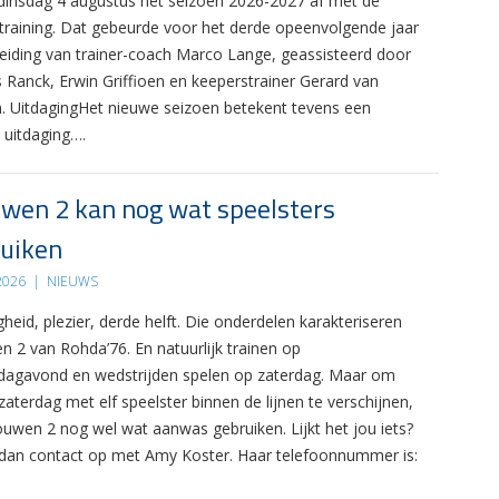
 dinsdag 4 augustus het seizoen 2026-2027 af met de
 training. Dat gebeurde voor het derde opeenvolgende jaar
leiding van trainer-coach Marco Lange, geassisteerd door
s Ranck, Erwin Griffioen en keeperstrainer Gerard van
. UitdagingHet nieuwe seizoen betekent tevens een
 uitdaging….
wen 2 kan nog wat speelsters
uiken
 2026
|
NIEUWS
gheid, plezier, derde helft. Die onderdelen karakteriseren
n 2 van Rohda’76. En natuurlijk trainen op
agavond en wedstrijden spelen op zaterdag. Maar om
zaterdag met elf speelster binnen de lijnen te verschijnen,
ouwen 2 nog wel wat aanwas gebruiken. Lijkt het jou iets?
an contact op met Amy Koster. Haar telefoonnummer is: