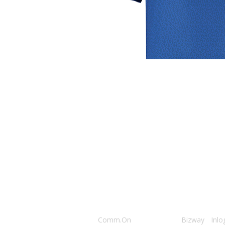
Club
Roosters
Ove
Algemene informatie
Speeldagenkalender
Alcoho
Bestuur & Commissies
Bardienst
In de
Vacatures
Schoonmaakrooster
Diver
Historie
kleedkamers
Priva
Toernooien
Klaverjassen
Wedst
021 Rohda ‘76
• website door
Comm.On
• hosting door
Bizway
•
Inlo