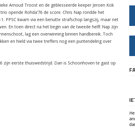
ieke Arnoud Troost en de geblesseerde keeper Jeroen Kok
 trio opende Rohda’76 de score. Chris Nap rondde het
-1. PPSC kwam via een benutte strafschop langszij, maar net
n. En toen direct na het begin van de tweede helft Nap zijn
nnenschoot, lag een overwinning binnen handbereik. Toch
okken en hield via twee treffers nog een puntendeling over
zijn eerste thuiswedstrijd. Dan is Schoonhoven te gast op
F
I
He
an
da