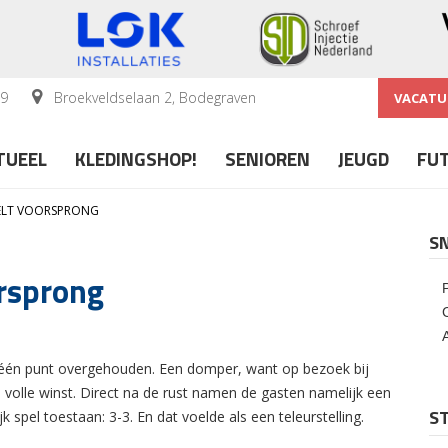
59
Broekveldselaan 2, Bodegraven
VACATU
TUEEL
KLEDINGSHOP!
SENIOREN
JEUGD
FU
EELT VOORSPRONG
S
rsprong
 één punt overgehouden. Een domper, want op bezoek bij
 volle winst. Direct na de rust namen de gasten namelijk een
ST
 spel toestaan: 3-3. En dat voelde als een teleurstelling.