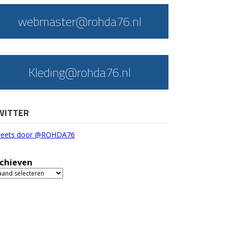
webmaster@rohda76.nl
Kleding@rohda76.nl
WITTER
eets door @ROHDA76
chieven
chieven