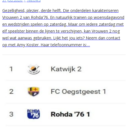
31 JULI 2026
|
NIEUWS
Gezelligheid, plezier, derde helft. Die onderdelen karakteriseren
Vrouwen 2 van Rohda’76. En natuurlijk trainen op woensdagavond
en wedstrijden spelen op zaterdag. Maar om iedere zaterdag met
elf speelster binnen de lijnen te verschijnen, kan Vrouwen 2 nog
wel wat aanwas gebruiken. Lijkt het jou iets? Neem dan contact
op met Amy Koster. Haar telefoonnummer is:…