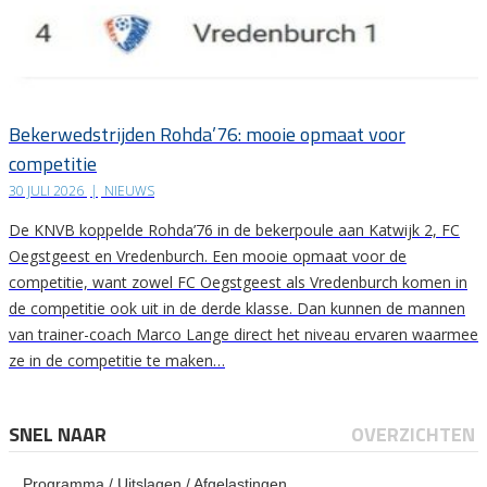
Bekerwedstrijden Rohda’76: mooie opmaat voor
competitie
30 JULI 2026
|
NIEUWS
De KNVB koppelde Rohda’76 in de bekerpoule aan Katwijk 2, FC
Oegstgeest en Vredenburch. Een mooie opmaat voor de
competitie, want zowel FC Oegstgeest als Vredenburch komen in
de competitie ook uit in de derde klasse. Dan kunnen de mannen
van trainer-coach Marco Lange direct het niveau ervaren waarmee
ze in de competitie te maken…
SNEL NAAR
OVERZICHTEN
Programma / Uitslagen / Afgelastingen