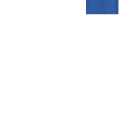
Gezellige zaterdagvereniging in Bodegraven. Het eerste elftal bij
de heren komt uit in de vierde klasse.
Club
Roosters
Overige
Algemene
Speeldagenkalender
Alcoholrichtlijn
informatie
Bardienst
In de media
Bestuur &
Schoonmaakrooster
Diverse
Commissies
kleedkamers
links