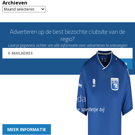
Archieven
Archieven
Adverteren op de best bezochte clubsite van de
regio?
Laat je gegevens achter om alle informatie over adverteren te ontvangen
Word nu lid van Rohda
en geniet iedere week van het leukste spelletje bij
de leukste club!
MEER INFORMATIE