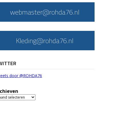
webmaster@rohda76.nl
Kleding@rohda76.nl
WITTER
eets door @ROHDA76
chieven
chieven