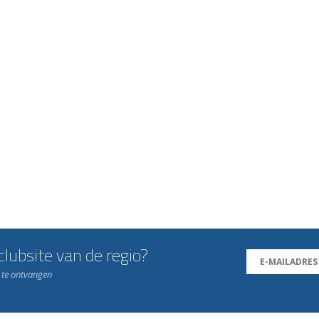
lubsite van de regio?
n te ontvangen