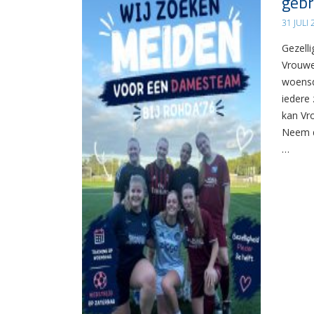
gebr
31 JULI
Gezelli
Vrouwe
woensd
iedere 
kan Vr
Neem d
…