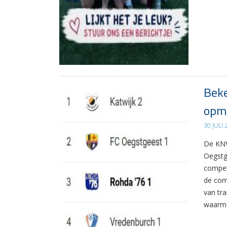
Beke
opma
30 JULI
De KNV
Oegstg
compet
de com
van tr
waarme