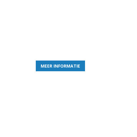
Word nu lid van Rohda
en geniet iedere week van het leukste spelletje bi
MEER INFORMATIE