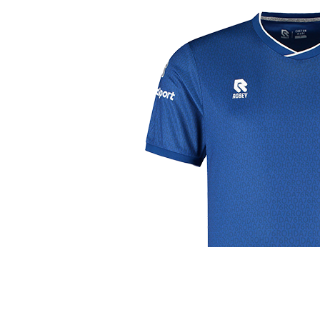
j de leukste club!
Club
Roosters
Ove