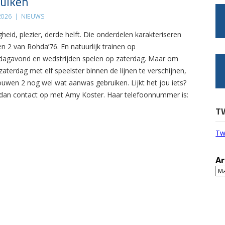
uiken
 2026
|
NIEUWS
gheid, plezier, derde helft. Die onderdelen karakteriseren
n 2 van Rohda’76. En natuurlijk trainen op
agavond en wedstrijden spelen op zaterdag. Maar om
zaterdag met elf speelster binnen de lijnen te verschijnen,
ouwen 2 nog wel wat aanwas gebruiken. Lijkt het jou iets?
an contact op met Amy Koster. Haar telefoonnummer is:
T
Tw
Ar
Ar