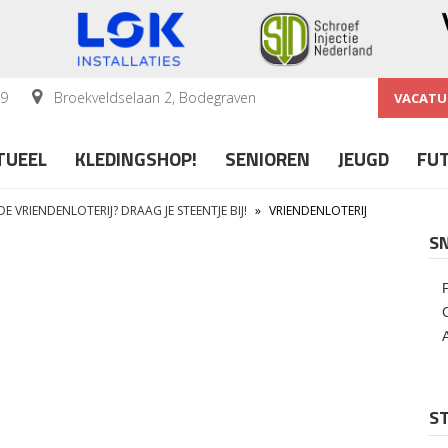
59
Broekveldselaan 2, Bodegraven
VACATU
TUEEL
KLEDINGSHOP!
SENIOREN
JEUGD
FU
 DE VRIENDENLOTERIJ? DRAAG JE STEENTJE BIJ!
»
VRIENDENLOTERIJ
S
ST