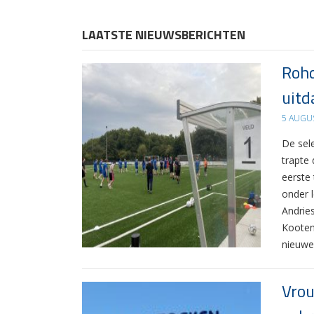
LAATSTE NIEUWSBERICHTEN
Rohd
uitd
5 AUGU
De sel
trapte
eerste
onder 
Andrie
Kooten
nieuwe
Vrou