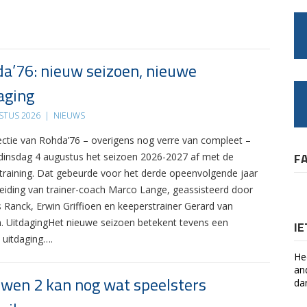
a’76: nieuw seizoen, nieuwe
aging
STUS 2026
|
NIEUWS
ectie van Rohda’76 – overigens nog verre van compleet –
F
 dinsdag 4 augustus het seizoen 2026-2027 af met de
 training. Dat gebeurde voor het derde opeenvolgende jaar
leiding van trainer-coach Marco Lange, geassisteerd door
s Ranck, Erwin Griffioen en keeperstrainer Gerard van
. UitdagingHet nieuwe seizoen betekent tevens een
I
 uitdaging….
He
an
wen 2 kan nog wat speelsters
da