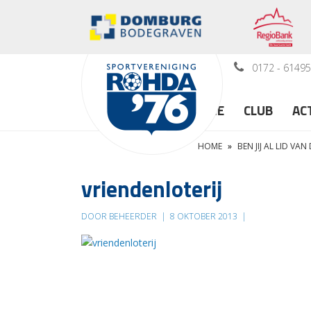
0172 - 6149
HOME
CLUB
AC
HOME
»
BEN JIJ AL LID VAN
vriendenloterij
DOOR BEHEERDER
|
8 OKTOBER 2013
|