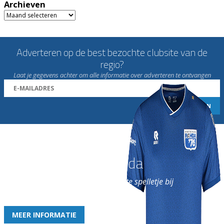
Archieven
Archieven
Adverteren op de best bezochte clubsite van de
regio?
Laat je gegevens achter om alle informatie over adverteren te ontvangen
Word nu lid van Rohda
en geniet iedere week van het leukste spelletje bij
de leukste club!
MEER INFORMATIE