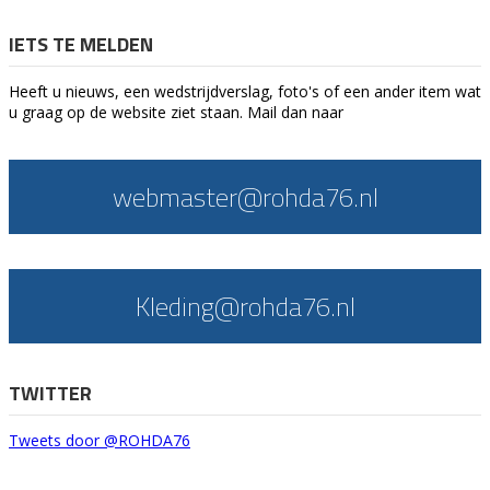
IETS TE MELDEN
Heeft u nieuws, een wedstrijdverslag, foto's of een ander item wat
u graag op de website ziet staan. Mail dan naar
webmaster@rohda76.nl
Kleding@rohda76.nl
TWITTER
Tweets door @ROHDA76