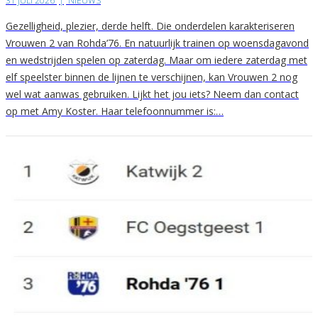
31 JULI 2026
|
NIEUWS
Gezelligheid, plezier, derde helft. Die onderdelen karakteriseren
Vrouwen 2 van Rohda’76. En natuurlijk trainen op woensdagavond
en wedstrijden spelen op zaterdag. Maar om iedere zaterdag met
elf speelster binnen de lijnen te verschijnen, kan Vrouwen 2 nog
wel wat aanwas gebruiken. Lijkt het jou iets? Neem dan contact
op met Amy Koster. Haar telefoonnummer is:…