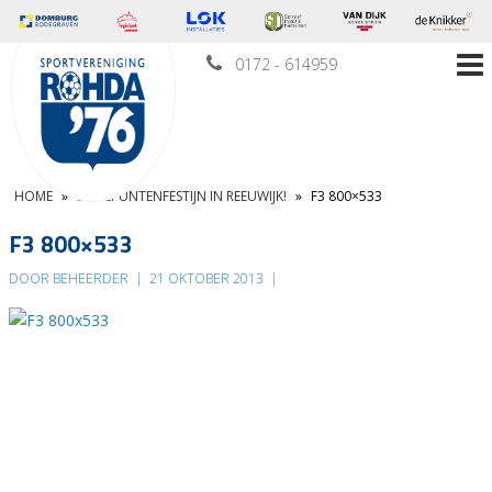
0172 - 614959
HOME
»
DOELPUNTENFESTIJN IN REEUWIJK!
»
F3 800×533
F3 800×533
DOOR BEHEERDER
|
21 OKTOBER 2013
|