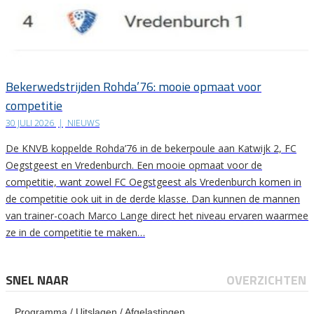
Bekerwedstrijden Rohda’76: mooie opmaat voor
competitie
30 JULI 2026
|
NIEUWS
De KNVB koppelde Rohda’76 in de bekerpoule aan Katwijk 2, FC
Oegstgeest en Vredenburch. Een mooie opmaat voor de
competitie, want zowel FC Oegstgeest als Vredenburch komen in
de competitie ook uit in de derde klasse. Dan kunnen de mannen
van trainer-coach Marco Lange direct het niveau ervaren waarmee
ze in de competitie te maken…
SNEL NAAR
OVERZICHTEN
Programma / Uitslagen / Afgelastingen