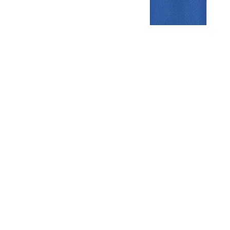
Gezellige zaterdagvereniging in Bodegraven. Het eerste elftal bij
de heren komt uit in de vierde klasse.
Club
Roosters
Overige
Algemene
Speeldagenkalender
Alcoholrichtlijn
informatie
Bardienst
In de media
Bestuur &
Schoonmaakrooster
Diverse
Commissies
kleedkamers
links