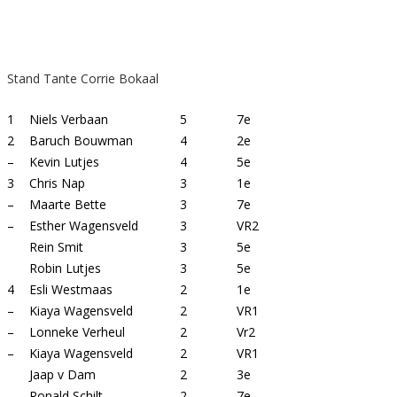
Stand Tante Corrie Bokaal
1
Niels Verbaan
5
7e
2
Baruch Bouwman
4
2e
–
Kevin Lutjes
4
5e
3
Chris Nap
3
1e
–
Maarte Bette
3
7e
–
Esther Wagensveld
3
VR2
Rein Smit
3
5e
Robin Lutjes
3
5e
4
Esli Westmaas
2
1e
–
Kiaya Wagensveld
2
VR1
–
Lonneke Verheul
2
Vr2
–
Kiaya Wagensveld
2
VR1
Jaap v Dam
2
3e
Ronald Schilt
2
7e