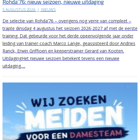
Rohda’76: nieuw seizoen, nieuwe uitdaging
5 AUGUSTUS 2026
|
NIEUWS
De selectie van Rohda’76 – overigens nog verre van compleet –
trapte dinsdag 4 augustus het seizoen 2026-2027 af met de eerste
training. Dat gebeurde voor het derde opeenvolgende jaar onder
leiding van trainer-coach Marco Lange, geassisteerd door Andries
Ranck, Erwin Griffioen en keeperstrainer Gerard van Kooten.
UitdagingHet nieuwe seizoen betekent tevens een nieuwe
uitdaging….