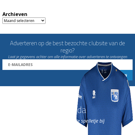
Archieven
Archieven
Adverteren op de best bezochte clubsite van de
regio?
Laat je gegevens achter om alle informatie over adverteren te ontvangen
Word nu lid van Rohda
en geniet iedere week van het leukste spelletje bij
de leukste club!