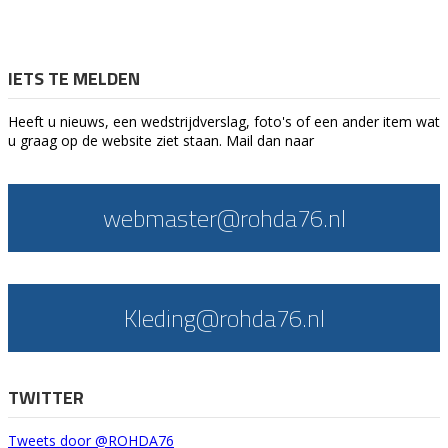
IETS TE MELDEN
Heeft u nieuws, een wedstrijdverslag, foto's of een ander item wat
u graag op de website ziet staan. Mail dan naar
webmaster@rohda76.nl
Kleding@rohda76.nl
TWITTER
Tweets door @ROHDA76