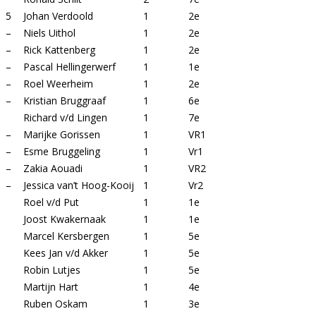
5
Johan Verdoold
1
2e
–
Niels Uithol
1
2e
–
Rick Kattenberg
1
2e
–
Pascal Hellingerwerf
1
1e
–
Roel Weerheim
1
2e
–
Kristian Bruggraaf
1
6e
Richard v/d Lingen
1
7e
–
Marijke Gorissen
1
VR1
–
Esme Bruggeling
1
Vr1
–
Zakia Aouadi
1
VR2
–
Jessica van’t Hoog-Kooij
1
Vr2
Roel v/d Put
1
1e
Joost Kwakernaak
1
1e
Marcel Kersbergen
1
5e
Kees Jan v/d Akker
1
5e
Robin Lutjes
1
5e
Martijn Hart
1
4e
Ruben Oskam
1
3e