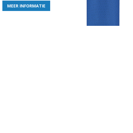
MEER INFORMATIE
Gezellige zaterdagvereniging in Bodegraven. Het eerste elftal bij
de heren komt uit in de vierde klasse.
Club
Roosters
Overige
Algemene
Speeldagenkalender
Alcoholrichtlijn
informatie
Bardienst
In de media