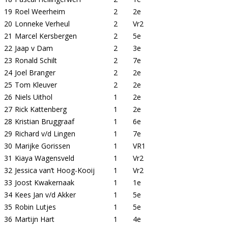
19
Roel Weerheim
2
2e
20
Lonneke Verheul
2
Vr2
21
Marcel Kersbergen
2
5e
22
Jaap v Dam
2
3e
23
Ronald Schilt
2
7e
24
Joel Branger
2
2e
25
Tom Kleuver
2
2e
26
Niels Uithol
1
2e
27
Rick Kattenberg
1
2e
28
Kristian Bruggraaf
1
6e
29
Richard v/d Lingen
1
7e
30
Marijke Gorissen
1
VR1
31
Kiaya Wagensveld
1
Vr2
32
Jessica van’t Hoog-Kooij
1
Vr2
33
Joost Kwakernaak
1
1e
34
Kees Jan v/d Akker
1
5e
35
Robin Lutjes
1
5e
36
Martijn Hart
1
4e