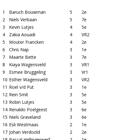
1
Baruch Bouwman
5
2e
2
Niels Verbaan
5
7e
3
Kevin Lutjes
4
5e
4
Zakia Aouadi
4
VR2
5
Wouter Francken
4
2e
6
Chris Nap
3
1e
7
Maarte Bette
3
7e
8
Kiaya Wagensveld
3
VR1
9
Esmee Bruggeling
3
Vr1
10
Esther Wagensveld
3
VR2
11
Roel v/d Put
3
1e
12
Rein Smit
3
5e
13
Robin Lutjes
3
5e
14
Renaldo Poelgeest
3
6e
15
Niels Graveland
3
6e
16
Esli Westmaas
2
1e
17
Johan Verdoold
2
2e
18
Pascal Hellingerwerf
2
1e