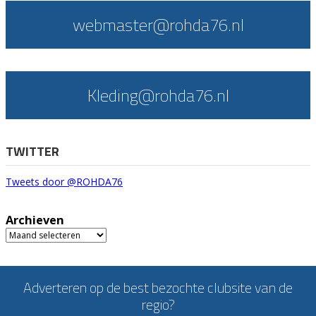
webmaster@rohda76.nl
Kleding@rohda76.nl
TWITTER
Tweets door @ROHDA76
Archieven
Archieven
Adverteren op de best bezochte clubsite van de
regio?