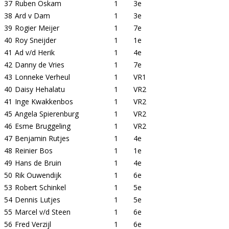
37
Ruben Oskam
1
3e
38
Ard v Dam
1
3e
39
Rogier Meijer
1
7e
40
Roy Sneijder
1
1e
41
Ad v/d Herik
1
4e
42
Danny de Vries
1
7e
43
Lonneke Verheul
1
VR1
40
Daisy Hehalatu
1
VR2
41
Inge Kwakkenbos
1
VR2
45
Angela Spierenburg
1
VR2
46
Esme Bruggeling
1
VR2
47
Benjamin Rutjes
1
4e
48
Reinier Bos
1
1e
49
Hans de Bruin
1
4e
50
Rik Ouwendijk
1
6e
53
Robert Schinkel
1
5e
54
Dennis Lutjes
1
5e
55
Marcel v/d Steen
1
6e
56
Fred Verzijl
1
6e