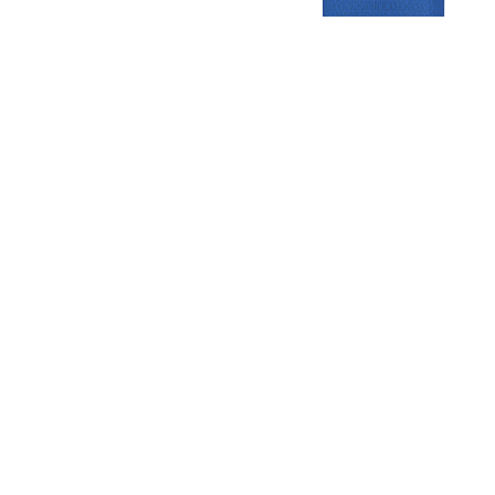
Gezellige zaterdagvereniging in Bodegraven. Het eerste elftal bij
de heren komt uit in de vierde klasse.
Club
Roosters
Overige
Algemene
Speeldagenkalender
Alcoholrichtlijn
informatie
Bardienst
In de media
Bestuur &
Schoonmaakrooster
Diverse
Commissies
kleedkamers
links
Vacatures
Klaverjassen
Privacyverklaring