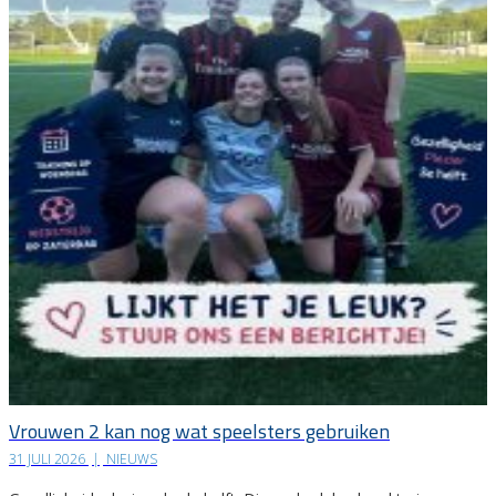
Vrouwen 2 kan nog wat speelsters gebruiken
31 JULI 2026
|
NIEUWS