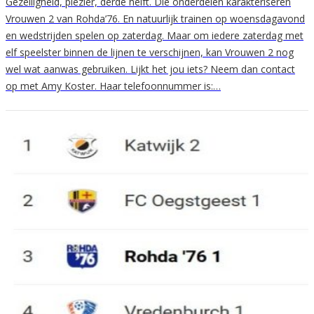
Gezelligheid, plezier, derde helft. Die onderdelen karakteriseren
Vrouwen 2 van Rohda’76. En natuurlijk trainen op woensdagavond
en wedstrijden spelen op zaterdag. Maar om iedere zaterdag met
elf speelster binnen de lijnen te verschijnen, kan Vrouwen 2 nog
wel wat aanwas gebruiken. Lijkt het jou iets? Neem dan contact
op met Amy Koster. Haar telefoonnummer is:…