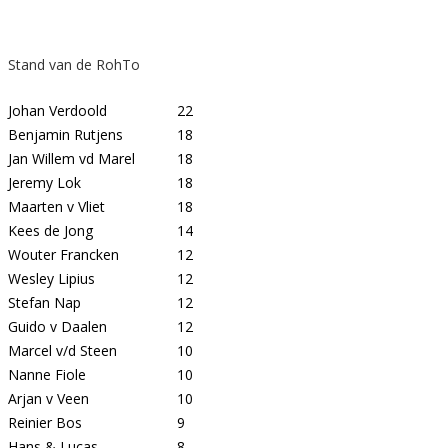
Stand van de RohTo
Johan Verdoold
22
Benjamin Rutjens
18
Jan Willem vd Marel
18
Jeremy Lok
18
Maarten v Vliet
18
Kees de Jong
14
Wouter Francken
12
Wesley Lipius
12
Stefan Nap
12
Guido v Daalen
12
Marcel v/d Steen
10
Nanne Fiole
10
Arjan v Veen
10
Reinier Bos
9
Hans & Lucas
8