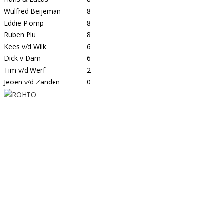
Wulfred Beijeman
8
Eddie Plomp
8
Ruben Plu
8
Kees v/d Wilk
6
Dick v Dam
6
Tim v/d Werf
2
Jeoen v/d Zanden
0