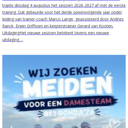
trapte dinsdag 4 augustus het seizoen 2026-2027 af met de eerste
training. Dat gebeurde voor het derde opeenvolgende jaar onder
leiding van trainer-coach Marco Lange, geassisteerd door Andries
Ranck, Erwin Griffioen en keeperstrainer Gerard van Kooten.
UitdagingHet nieuwe seizoen betekent tevens een nieuwe
uitdaging….