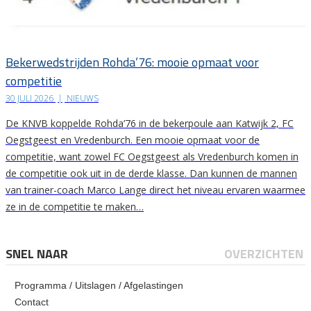
Bekerwedstrijden Rohda’76: mooie opmaat voor
competitie
30 JULI 2026
|
NIEUWS
De KNVB koppelde Rohda’76 in de bekerpoule aan Katwijk 2, FC
Oegstgeest en Vredenburch. Een mooie opmaat voor de
competitie, want zowel FC Oegstgeest als Vredenburch komen in
de competitie ook uit in de derde klasse. Dan kunnen de mannen
van trainer-coach Marco Lange direct het niveau ervaren waarmee
ze in de competitie te maken…
SNEL NAAR
OVERZICHTEN
Programma / Uitslagen / Afgelastingen
Contact